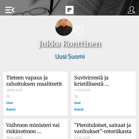
menu_open
Jukka Konttinen
Uusi Suomi
Tieteen vapaus ja 
Suvivirrestä ja 
rahoituksen reaaliteetit
kristillisestä 
28.06.2026
kulttuuriperinteestä
27.05.2026
30
30
Uusi
Uusi
Suomi
Suomi
Vaihtoon ministeri vai 
”Pienituloiset, sairaat ja 
riskinottoon 
vanhukset”-retoriikasta
suhtautuminen?
26.04.2026
23.04.2026