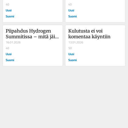
40
40
Uusi
Uusi
Suomi
Suomi
Piipahdus Hydrogen 
Kulutusta ei voi 
Summitissa – mitä jäi 
komentaa käyntiin
käteen?
16.01.2026
13.01.2026
40
50
Uusi
Uusi
Suomi
Suomi