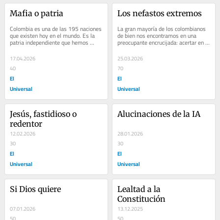
Mafia o patria
Los nefastos extremos
Colombia es una de las 195 naciones 
La gran mayoría de los colombianos 
que existen hoy en el mundo. Es la 
de bien nos encontramos en una 
patria independiente que hemos 
preocupante encrucijada: acertar en la 
construido y consolidado durante 216 
elección del presidente que más 
años, como...
nos...
17.04.2026
25.03.2026
40
70
El
El
Universal
Universal
Jesús, fastidioso o 
Alucinaciones de la IA
redentor
12.02.2026
28.01.2026
30
30
El
El
Universal
Universal
Si Dios quiere
Lealtad a la 
Constitución
07.01.2026
13.12.2025
50
50