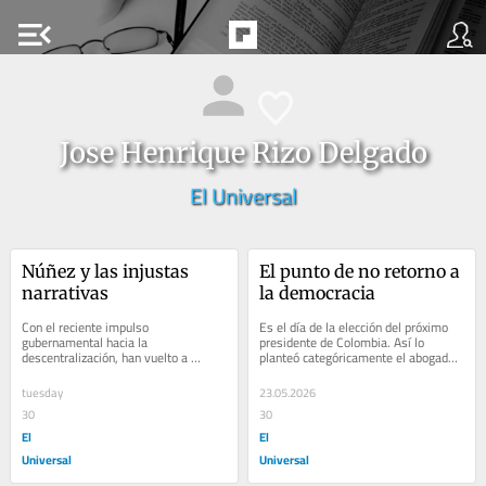
menu_open
Jose Henrique Rizo Delgado
El Universal
Núñez y las injustas 
El punto de no retorno a 
narrativas
la democracia
Con el reciente impulso 
Es el día de la elección del próximo 
gubernamental hacia la 
presidente de Colombia. Así lo 
descentralización, han vuelto a 
planteó categóricamente el abogado 
escucharse voces livianas que 
constitucionalista Mauricio Gaona, 
descalifican a Rafael Núñez,...
hijo...
tuesday
23.05.2026
30
30
El
El
Universal
Universal