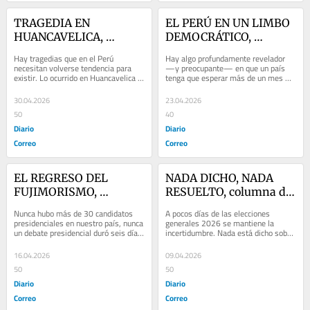
TRAGEDIA EN 
EL PERÚ EN UN LIMBO 
HUANCAVELICA, 
DEMOCRÁTICO, 
columna de Jorge 
columna de Jorge 
Hay tragedias que en el Perú 
Hay algo profundamente revelador 
Esteves
Esteves
necesitan volverse tendencia para 
—y preocupante— en que un país 
existir. Lo ocurrido en Huancavelica 
tenga que esperar más de un mes 
—la muerte de cinco jóvenes en un 
para conocer los resultados finales 
paraje de...
de una...
30.04.2026
23.04.2026
50
40
Diario
Diario
Correo
Correo
EL REGRESO DEL 
NADA DICHO, NADA 
FUJIMORISMO, 
RESUELTO, columna de 
columna de Jorge 
Jorge Esteves
Nunca hubo más de 30 candidatos 
A pocos días de las elecciones 
Esteves
presidenciales en nuestro país, nunca 
generales 2026 se mantiene la 
un debate presidencial duró seis días, 
incertidumbre. Nada está dicho sobre 
nunca antes faltaron instalarse 211...
los dos candidatos presidenciales 
que pasarán a...
16.04.2026
09.04.2026
50
50
Diario
Diario
Correo
Correo