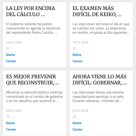
LA LEY POR ENCIMA 
EL EXAMEN MÁS 
DEL CÁLCULO 
DIFÍCIL DE KEIKO, 
POLÍTICO, columna de 
columna de Jorge 
El Gobierno saliente ha puesto 
Las elecciones terminan el día en que 
Jorge Esteves
Esteves
nuevamente en agenda la liberación 
se cuentan los votos. La esperanza, 
del expresidente Pedro Castillo. 
en cambio, empieza al día siguiente. 
Conceder un beneficio a quien intentó 
Es un sentimiento silencioso, casi...
desconocer...
23.07.2026
16.07.2026
20
10
Diario
Diario
Correo
Correo
ES MEJOR PREVENIR 
AHORA VIENE LO MÁS 
QUE RECONSTRUIR, 
DIFÍCIL: GOBERNAR, 
columna de Jorge 
columna de Jorge 
Mientras la atención política continúa 
Las elecciones tienen una extraña 
Esteves
Esteves
concentrada en el cambio de gobierno 
capacidad para paralizar a un país. 
y en los desafíos que asumirá la 
Durante semanas, millones de 
nueva administración, una amenaza...
personas observan porcentajes, 
tendencias y actas...
09.07.2026
02.07.2026
10
20
Diario
Diario
Correo
Correo