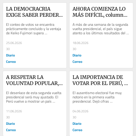
LA DEMOCRACRIA 
AHORA COMIENZA LO 
EXIGE SABER PERDER, 
MÁS DIFÍCIL, columna 
columna de Jorge 
de Jorge Esteves
El conteo de votos se encuentra 
A más de una semana de la segunda 
Esteves
prácticamente concluido y la ventaja 
vuelta presidencial, el país sigue 
de Keiko Fujimori supera 
atento a los últimos resultados del 
ampliamente el margen que podría 
proceso electoral. Keiko tiene ventaja 
ser revertido con las...
y...
25.06.2026
18.06.2026
30
30
Diario
Diario
Correo
Correo
A RESPETAR LA 
LA IMPORTANCIA DE 
VOLUNTAD POPULAR, 
VOTAR POR EL PERÚ, 
columna de Jorge 
columna de Jorge 
El desenlace de esta segunda vuelta 
El ausentismo electoral fue muy 
Esteves
Esteves
presidencial será muy ajustado. El 
notorio en la primera vuelta 
Perú vuelve a mostrar un país 
presidencial. Dejó cifras 
dividido, donde unos pocos votos 
preocupantes, más de 7 millones de 
pueden...
peruanos no acudieron a...
11.06.2026
04.06.2026
30
30
Diario
Diario
Correo
Correo