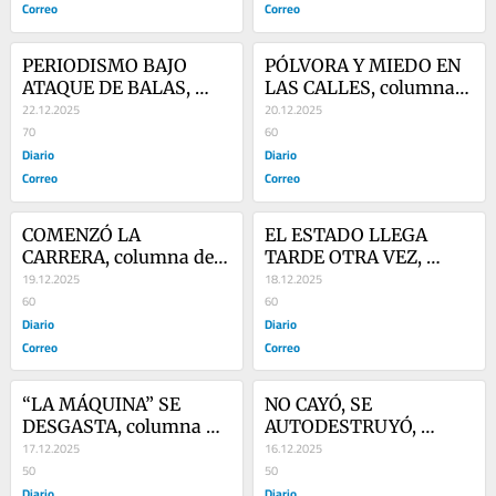
Correo
Correo
PERIODISMO BAJO 
PÓLVORA Y MIEDO EN 
ATAQUE DE BALAS, 
LAS CALLES, columna 
columna de Jorge 
22.12.2025
de Jorge Esteves
20.12.2025
Esteves
70
60
Diario
Diario
Correo
Correo
COMENZÓ LA 
EL ESTADO LLEGA 
CARRERA, columna de 
TARDE OTRA VEZ, 
Jorge Esteves
19.12.2025
columna de Jorge 
18.12.2025
60
Esteves
60
Diario
Diario
Correo
Correo
“LA MÁQUINA” SE 
NO CAYÓ, SE 
DESGASTA, columna de 
AUTODESTRUYÓ, 
Jorge Esteves
17.12.2025
columna de Jorge 
16.12.2025
50
Esteves
50
Diario
Diario