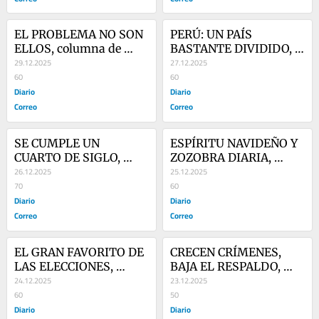
EL PROBLEMA NO SON 
PERÚ: UN PAÍS 
ELLOS, columna de 
BASTANTE DIVIDIDO, 
Jorge Esteves
29.12.2025
columna de Jorge 
27.12.2025
60
Esteves Alfaro
60
Diario
Diario
Correo
Correo
SE CUMPLE UN 
ESPÍRITU NAVIDEÑO Y 
CUARTO DE SIGLO, 
ZOZOBRA DIARIA, 
columna de Jorge 
26.12.2025
columna de Jorge 
25.12.2025
Esteves Alfaro
70
Esteves
60
Diario
Diario
Correo
Correo
EL GRAN FAVORITO DE 
CRECEN CRÍMENES, 
LAS ELECCIONES, 
BAJA EL RESPALDO, 
columna de Jorge 
24.12.2025
columna de Jorge 
23.12.2025
Esteves
60
Esteves
50
Diario
Diario