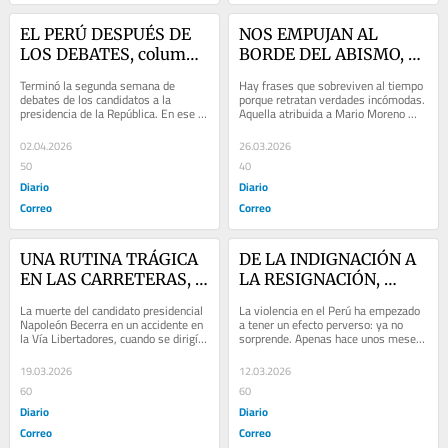
EL PERÚ DESPUÉS DE 
NOS EMPUJAN AL 
LOS DEBATES, columna 
BORDE DEL ABISMO, 
de Jorge Esteves Alfaro
columna de Jorge 
Terminó la segunda semana de 
Hay frases que sobreviven al tiempo 
Esteves Alfaro
debates de los candidatos a la 
porque retratan verdades incómodas. 
presidencia de la República. En ese 
Aquella atribuida a Mario Moreno 
escenario, varios hicieron lo suyo: 
sobre Argentina es recordada hasta 
menos análisis,...
ahora....
02.04.2026
26.03.2026
50
40
Diario
Diario
Correo
Correo
UNA RUTINA TRÁGICA 
DE LA INDIGNACIÓN A 
EN LAS CARRETERAS, 
LA RESIGNACIÓN, 
columna de Jorge 
columna de Jorge 
La muerte del candidato presidencial 
La violencia en el Perú ha empezado 
Esteves
Esteves
Napoleón Becerra en un accidente en 
a tener un efecto perverso: ya no 
la Vía Libertadores, cuando se dirigía 
sorprende. Apenas hace unos meses, 
a continuar su campaña en...
un ataque armado durante un 
concierto de...
19.03.2026
12.03.2026
60
60
Diario
Diario
Correo
Correo