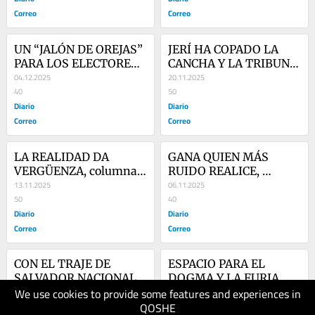
Correo
Correo
UN “JALÓN DE OREJAS” 
JERÍ HA COPADO LA 
PARA LOS ELECTORES, 
CANCHA Y LA TRIBUNA, 
columna de Jorge 
04.12.2025
columna de Jorge 
20.11.2025
Esteves
40
Esteves
50
Diario
Diario
Correo
Correo
LA REALIDAD DA 
GANA QUIEN MÁS 
VERGÜENZA, columna 
RUIDO REALICE, 
de Jorge Esteves Alfaro
13.11.2025
columna de Jorge 
06.11.2025
50
Esteves
40
Diario
Diario
Correo
Correo
CON EL TRAJE DE 
ESPACIO PARA EL 
SALVADOR NACIONAL, 
DOGMA Y LA FURIA, 
We use cookies to provide some features and experiences in
columna de Jorge 
30.10.2025
columna de Jorge 
23.10.2025
QOSHE
Esteves
40
Esteves
50