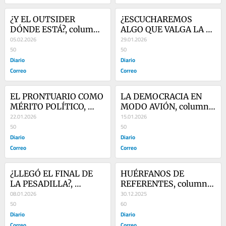
¿Y EL OUTSIDER 
¿ESCUCHAREMOS 
DÓNDE ESTÁ?, columna 
ALGO QUE VALGA LA 
de Jorge Esteves
05.02.2026
PENA?, columna de 
29.01.2026
50
Jorge Esteves
50
Diario
Diario
Correo
Correo
EL PRONTUARIO COMO 
LA DEMOCRACIA EN 
MÉRITO POLÍTICO, 
MODO AVIÓN, columna 
columna de Jorge 
22.01.2026
de Jorge Esteves
15.01.2026
Esteves
50
50
Diario
Diario
Correo
Correo
¿LLEGÓ EL FINAL DE 
HUÉRFANOS DE 
LA PESADILLA?, 
REFERENTES, columna 
columna de Jorge 
08.01.2026
de Jorge Esteves
30.12.2025
Esteves
50
60
Diario
Diario
Correo
Correo