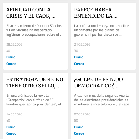
AFINIDAD CON LA 
PARECE HABER 
CRISIS Y EL CAOS, 
ENTENDIDO LA 
columna de Jorge 
LECCIÓN, columna de 
El acercamiento de Roberto Sánchez 
La política moderna ya no se define 
Esteves
Jorge Esteves
y Evo Morales ha despertado 
únicamente por los planes de 
legítimas preocupaciones sobre el 
gobierno ni por los discursos 
modelo político y económico que 
ideológicos. Hoy, las emociones, la 
pretende impulsar...
capacidad de...
28.05.2026
21.05.2026
40
30
Diario
Diario
Correo
Correo
ESTRATEGIA DE KEIKO 
¿GOLPE DE ESTADO 
TIENE OTRO SELLO, 
DEMOCRÁTICO?, 
columna de Jorge 
columna de Jorge 
En una crónica de la revista 
A casi un mes de la segunda vuelta 
Esteves
Esteves Alfaro
“Gatopardo”, con el título de “El 
de las elecciones presidenciales se 
hombre que fabrica presidentes”, el 
mantiene la incertidumbre y el caos. 
ecuatoriano Jaime Durán Barba, al 
Y lo peor es que se han escuchado 
que...
voces...
14.05.2026
07.05.2026
40
50
Diario
Diario
Correo
Correo