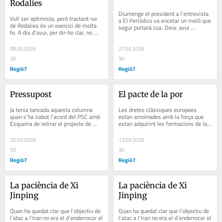
Rodalies
Diumenge el president a l’entrevista 
Vull ser optimista, però tractant-se 
a El Periódico va encetar un meló que 
de Rodalies és un exercici de molta 
segur portarà cua. Deia: avui 
fe. A dia d’avui, per dir-ho clar, no 
construïm habitatge per pagar la...
tenim servei, o el que és pitjor...
08.05.2026
27.03.2026
30
30
Regió7
Regió7
Pressupost
El pacte de la por
Ja tenia tancada aquesta columna 
Les dretes clàssiques europees 
quan s’ha sabut l’acord del PSC amb 
estan amoïnades amb la força que 
Esquerra de retirar el projecte de 
estan adquirint les formacions de la 
pressupost i presentar-ne un altre 
dreta autoritària reforçades per 
abans...
l’entorn...
20.03.2026
13.03.2026
50
30
Regió7
Regió7
La paciència de Xi 
La paciència de Xi 
Jinping
Jinping
Quan ha quedat clar que l’objectiu de 
Quan ha quedat clar que l’objectiu de 
l’atac a l’Iran no era el d’enderrocar el 
l’atac a l'Iran no era el d’enderrocar el 