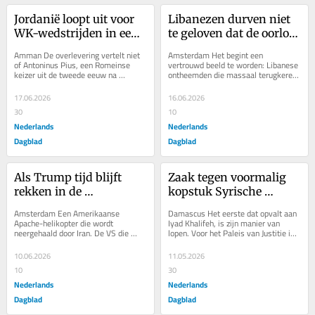
Jordanië loopt uit voor 
Libanezen durven niet 
WK-wedstrijden in een 
te geloven dat de oorlog 
Romeins amfitheater, 
voorbij is, ondanks 
Amman De overlevering vertelt niet 
Amsterdam Het begint een 
bij zonsopgang
akkoord tussen VS en 
of Antoninus Pius, een Romeinse 
vertrouwd beeld te worden: Libanese 
keizer uit de tweede eeuw na 
ontheemden die massaal terugkeren 
Iran
Christus, een sportliefhebber was. 
naar het zuiden van hun land, de 
Toch had hij...
auto’s bumper aan...
17.06.2026
16.06.2026
30
10
Nederlands
Nederlands
Dagblad
Dagblad
Als Trump tijd blijft 
Zaak tegen voormalig 
rekken in de 
kopstuk Syrische 
onderhandelingen met 
dictatuur maakt veel 
Amsterdam Een Amerikaanse 
Damascus Het eerste dat opvalt aan 
Teheran, dreigt de 
los. ‘Dit is de man die 
Apache-helikopter die wordt 
Iyad Khalifeh, is zijn manier van 
neergehaald door Iran. De VS die 
lopen. Voor het Paleis van Justitie in 
oorlog opnieuw op te 
mij gemarteld heeft’
daarop militaire doelen aanvallen 
Damascus komt hij stijfjes 
laaien
langs de Iraanse zuidkust. En...
aangelopen, een...
10.06.2026
11.05.2026
10
30
Nederlands
Nederlands
Dagblad
Dagblad