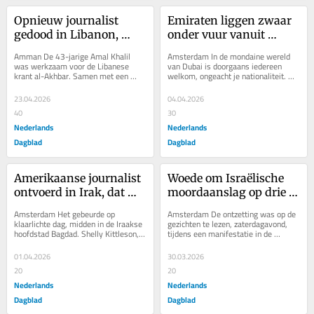
Opnieuw journalist 
Emiraten liggen zwaar 
gedood in Libanon, 
onder vuur vanuit 
mensenrechtenorganisaties
buurland Iran. Durven 
Amman De 43-jarige Amal Khalil 
Amsterdam In de mondaine wereld 
 reageren woedend
ze terug te slaan?
was werkzaam voor de Libanese 
van Dubai is doorgaans iedereen 
krant al-Akhbar. Samen met een 
welkom, ongeacht je nationaliteit. 
fotograaf schuilde ze woensdag in 
Deze week kwam daar verandering 
een pand nabij het...
in: Iraniërs komen...
23.04.2026
04.04.2026
40
30
Nederlands
Nederlands
Dagblad
Dagblad
Amerikaanse journalist 
Woede om Israëlische 
ontvoerd in Irak, dat 
moordaanslag op drie 
steeds meer lijdt onder 
Libanese journalisten. 
Amsterdam Het gebeurde op 
Amsterdam De ontzetting was op de 
oorlog in de regio
‘Schaamteloze 
klaarlichte dag, midden in de Iraakse 
gezichten te lezen, zaterdagavond, 
hoofdstad Bagdad. Shelly Kittleson, 
tijdens een manifestatie in de 
misdaad’
een Amerikaanse freelancejournalist, 
Libanese hoofdstad Beiroet. 
werd dinsdag...
Honderden mensen...
01.04.2026
30.03.2026
20
20
Nederlands
Nederlands
Dagblad
Dagblad