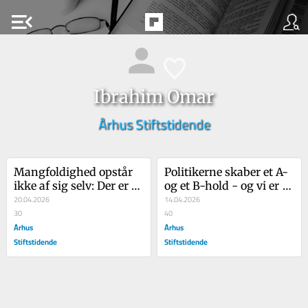
menu_open
Ibrahim Omar
Århus Stiftstidende
Mang­fol­dig­hed op­står 
Politikerne skaber et A- 
ikke af sig selv: Der er 
og et B-hold - og vi er 
sta­dig et styk­ke vej, før 
20.04.2026
nogen, der bliver 
14.04.2026
Aar­hus Ø er en suc­ces
30
straffede
40
Århus
Århus
Stiftstidende
Stiftstidende