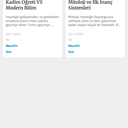
Kadim Öğreti VS 
Mitoloji ve İlk İnanç 
Modern Bilim
Sistemleri
İnsanlığın gidişatından, ve gelecekten 
Mitoloji insanlığın başlangıcıyla 
umudunu kesen insan yüzünü 
sahneye çıkan ve izleri günümüze 
geçmişe döner. Sırtını geçmişe 
kadar ulaşan büyük bir hazinedir. Bu 
yaslar, başını geçmişin omzuna...
hazine insanla ilgili her şeyi...
08.11.2025
02.10.2025
30
30
Maarifin
Maarifin
Sesi
Sesi