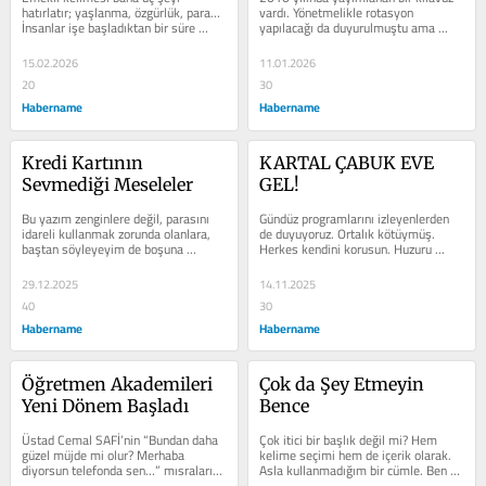
hatırlatır; yaşlanma, özgürlük, para… 
vardı. Yönetmelikle rotasyon 
İnsanlar işe başladıktan bir süre 
yapılacağı da duyurulmuştu ama 
sonra emekli olacağı günlerin...
yazık ki sendika baskısıyla...
15.02.2026
11.01.2026
20
30
Habername
Habername
Kredi Kartının 
KARTAL ÇABUK EVE 
Sevmediği Meseleler
GEL!
Bu yazım zenginlere değil, parasını 
Gündüz programlarını izleyenlerden 
idareli kullanmak zorunda olanlara, 
de duyuyoruz. Ortalık kötüymüş. 
baştan söyleyeyim de boşuna 
Herkes kendini korusun. Huzuru 
“çeneni yormuşsun” atasözümüze...
bozmaya değmeyecek meseleler ve 
kişiler...
29.12.2025
14.11.2025
40
30
Habername
Habername
Öğretmen Akademileri 
Çok da Şey Etmeyin 
Yeni Dönem Başladı
Bence
Üstad Cemal SAFİ’nin “Bundan daha 
Çok itici bir başlık değil mi? Hem 
güzel müjde mi olur? Merhaba 
kelime seçimi hem de içerik olarak. 
diyorsun telefonda sen…” mısralarını 
Asla kullanmadığım bir cümle. Ben 
“Başladı diyorsun telefonda...
hiç sevmedim. Bu cümleyi benim...