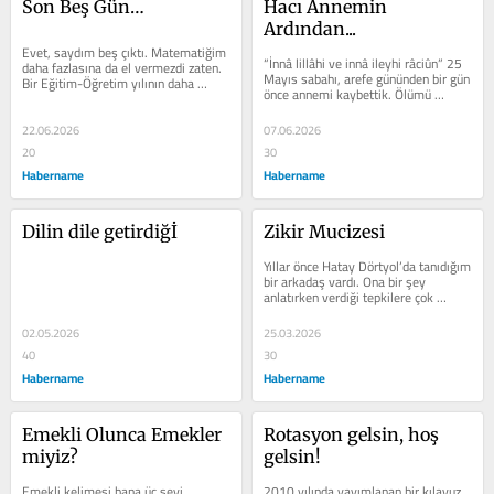
Son Beş Gün…
Hacı Annemin 
Ardından...
Evet, saydım beş çıktı. Matematiğim 
“İnnâ lillâhi ve innâ ileyhi râciûn” 25 
daha fazlasına da el vermezdi zaten. 
Mayıs sabahı, arefe gününden bir gün 
Bir Eğitim-Öğretim yılının daha 
önce annemi kaybettik. Ölümü 
sonuna geldik. Daha dün gibi...
düşünmediğimiz, her...
22.06.2026
07.06.2026
20
30
Habername
Habername
Dilin dile getirdiğİ
Zikir Mucizesi
Yıllar önce Hatay Dörtyol’da tanıdığım 
bir arkadaş vardı. Ona bir şey 
anlatırken verdiği tepkilere çok 
şaşırır ve imrenirdim. Halen...
02.05.2026
25.03.2026
40
30
Habername
Habername
Emekli Olunca Emekler 
Rotasyon gelsin, hoş 
miyiz?
gelsin!
Emekli kelimesi bana üç şeyi 
2010 yılında yayımlanan bir kılavuz 