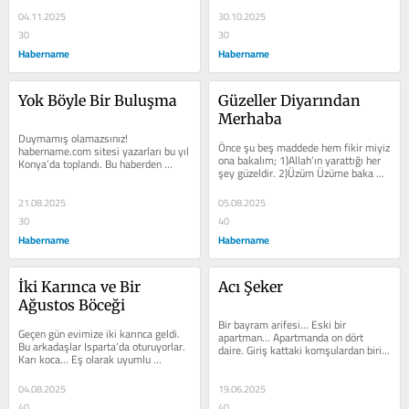
04.11.2025
30.10.2025
30
30
Habername
Habername
Yok Böyle Bir Buluşma
Güzeller Diyarından 
Merhaba
Duymamış olamazsınız! 
Önce şu beş maddede hem fikir miyiz 
habername.com sitesi yazarları bu yıl 
ona bakalım; 1)Allah’ın yarattığı her 
Konya’da toplandı. Bu haberden 
şey güzeldir. 2)Üzüm Üzüme baka 
mutlaka haberiniz vardır ama ben 
baka kararır. 3) Hiçbir...
kendi açımdan...
21.08.2025
05.08.2025
30
40
Habername
Habername
İki Karınca ve Bir 
Acı Şeker
Ağustos Böceği
Bir bayram arifesi… Eski bir 
Geçen gün evimize iki karınca geldi. 
apartman… Apartmanda on dört 
Bu arkadaşlar Isparta’da oturuyorlar. 
daire. Giriş kattaki komşulardan biri 
Karı koca… Eş olarak uyumlu 
çocuklara bayramda vermek için 
olmalarına hayran kaldığımı...
şeker...
04.08.2025
19.06.2025
40
40