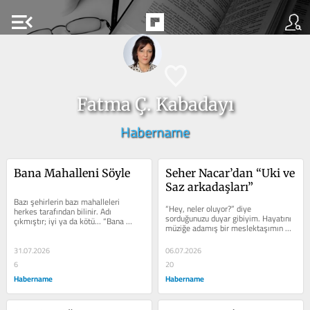
menu_open
Fatma Ç. Kabadayı
Habername
Bana Mahalleni Söyle
Seher Nacar’dan “Uki ve 
Saz arkadaşları”
Bazı şehirlerin bazı mahalleleri 
“Hey, neler oluyor?” diye 
herkes tarafından bilinir. Adı 
sorduğunuzu duyar gibiyim. Hayatını 
çıkmıştır; iyi ya da kötü… “Bana 
müziğe adamış bir meslektaşımın 
mahalleni söyle sana nasıl bir...
eseri ile geldim. Bu sefer, Seher...
31.07.2026
06.07.2026
6
20
Habername
Habername