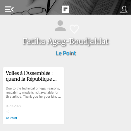
menu_open
Fatiha Agag-Boudjahlat
Le Point
Voiles à l’Assemblée : 
quand la République 
baisse les yeux
Due to the technical or legal reasons, 
readability mode is not available for 
this article. Thank you for your kind 
understanding.
09.11.2025
10
Le Point