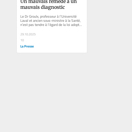
Un mauvais remède à un 
mauvais diagnostic
Le Dr Groulx, professeur à l’Université 
Laval et ancien sous-ministre à la Santé, 
n’est pas tendre à l’égard de la loi adoptée 
sous...
29.10.2025
10
La Presse