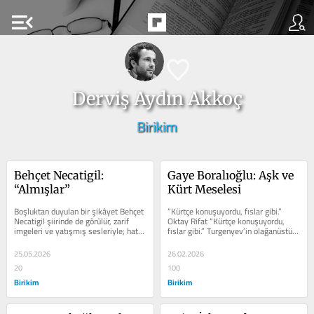
menu_open
Derviş Aydın Akkoç
Birikim
Behçet Necatigil: 
Gaye Boralıoğlu: Aşk ve 
“Almışlar”
Kürt Meselesi
Boşluktan duyulan bir şikâyet Behçet 
“Kürtçe konuşuyordu, fıslar gibi.” 
Necatigil şiirinde de görülür, zarif 
Oktay Rifat “Kürtçe konuşuyordu, 
imgeleri ve yatışmış sesleriyle; hatta 
fıslar gibi.” Turgenyev’in olağanüstü 
bir tek onda vardır her...
romanlarından biri...
25.05.2026
26.02.2026
20
100
Birikim
Birikim