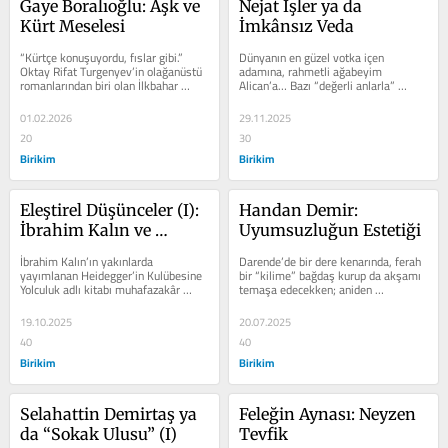
Gaye Boralıoğlu: Aşk ve 
Nejat İşler ya da 
Kürt Meselesi
İmkânsız Veda
“Kürtçe konuşuyordu, fıslar gibi.” 
Dünyanın en güzel votka içen 
Oktay Rifat Turgenyev’in olağanüstü 
adamına, rahmetli ağabeyim 
romanlarından biri olan İlkbahar 
Alican’a… Bazı “değerli anlarla” 
Selleri’nde henüz yirmi...
karşılaştığında “teşekkür etmeyi...
01.02.2026
29.11.2025
20
30
Birikim
Birikim
Eleştirel Düşünceler (I): 
Handan Demir: 
İbrahim Kalın ve 
Uyumsuzluğun Estetiği
Heidegger’in Kulübesi
İbrahim Kalın’ın yakınlarda 
Darende’de bir dere kenarında, ferah 
yayımlanan Heidegger’in Kulübesine 
bir “kilime” bağdaş kurup da akşamı 
Yolculuk adlı kitabı muhafazakâr 
temaşa edecekken; aniden 
düşüncenin siyasal ve estetik...
büyükşehirde gözlerini açmış...
19.10.2025
20.07.2025
40
40
Birikim
Birikim
Selahattin Demirtaş ya 
Feleğin Aynası: Neyzen 
da “Sokak Ulusu” (I)
Tevfik