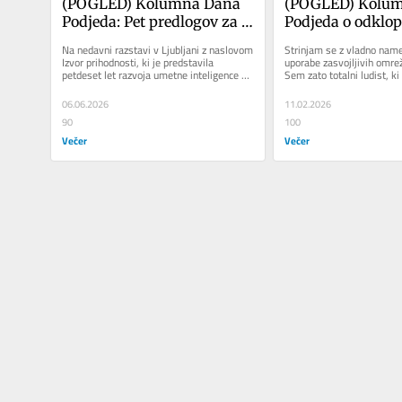
(POGLED) Kolumna Dana 
(POGLED) Kolum
Podjeda: Pet predlogov za 
Podjeda o odklop
ohranitev mislečega in 
družbenih omreži
Na nedavni razstavi v Ljubljani z naslovom 
Strinjam se z vladno name
sočutnega človeka
Pustimo jim ta sve
Izvor prihodnosti, ki je predstavila 
uporabe zasvojljivih omreži
petdeset let razvoja umetne inteligence v 
Sem zato totalni ludist, ki
nedolžen in dru
Sloveniji, so bile med...
in si želi vrnitev v...
06.06.2026
11.02.2026
90
100
Večer
Večer