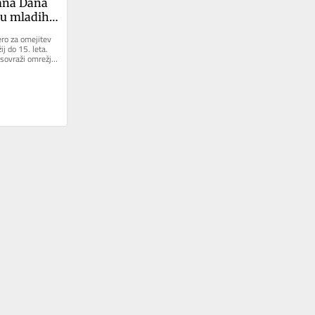
na Dana 
u mladih z 
j: 
ro za omejitev 
t, 
j do 15. leta. 
 sovraži omrežja 
gačen