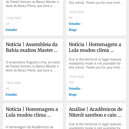
de Daniel Vorcaro no Banco Master e 
this article. Thank you for your kind 
consignado do Master
da Casa
dono do Banco Pleno, que teve a 
understanding.
liquidação extrajudicial decretada 
19.02.2026
pelo...
40
19.02.2026
Estadão -
40
Estadão
Blogs
Notícia | Assembleia da 
Notícia | Homenagem a 
Bahia exaltou Master e 
Lula mudou clima 
Augusto Lima, que 
positivo sobre carnaval 
Due to the technical or legal reasons, 
ganhou maior honraria 
nas redes para disputa 
O empresário Augusto Lima, ex-sócio 
readability mode is not available for 
de Daniel Vorcaro no Banco Master e 
this article. Thank you for your kind 
da Casa
política
dono do Banco Pleno, que teve a 
understanding.
liquidação extrajudicial decretada 
19.02.2026
pelo...
750
19.02.2026
Estadão -
40
Estadão
Blogs
Notícia | Homenagem a 
Análise | Acadêmicos de 
Lula mudou clima 
Niterói sambou e caiu 
positivo sobre carnaval 
com Lula, que ficou com 
Due to the technical or legal reasons, 
nas redes para disputa 
cinco estragos políticos 
A homenagem da Acadêmicos de 
readability mode is not available for 