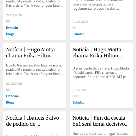
readability mode is not available for 
consenso na proposta para 
this article. Thank you for your kind 
regulamentar o trabalho dos 
understanding.
motoristas de aplicativos, 
24.02.2026
entregadores farão uma 
manifestação...
60
24.02.2026
Estadão -
60
Blogs
Estadão
Notícia | Hugo Motta 
Notícia | Hugo Motta 
chama Erika Hilton 
chama Erika Hilton 
para conversar sobre 
para conversar sobre 
Due to the technical or legal reasons, 
proposta do fim da 
proposta do fim da 
O presidente da Câmara, Hugo Motta 
readability mode is not available for 
(Republicanos-PB), chamou a 
this article. Thank you for your kind 
escala de trabalho de 
escala de trabalho de 
deputada Erika Hilton (PSOL-SP) para 
understanding.
6x1
6x1
uma conversa nesta terça-feira, 24. 
23.02.2026
Na pauta...
60
23.02.2026
Estadão -
600
Blogs
Estadão
Notícia | Ibaneis é alvo 
Notícia | Fim da escala 
de pedido de 
6x1 será tema decisivo 
afastamento do governo 
nas eleições para 58% 
Due to the technical or legal reasons, 
do DF enquanto durar 
dos brasileiros, aponta 