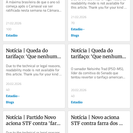
votar fim da escala 6x1 
ministros que estiveram 
A máxima brasileira de que o ano só 
readability mode is not available for 
começa após o Carnaval vai ser 
this article. Thank you for your kind 
e segurança
na Sapucaí com Lula
ratificada nesta semana na Câmara e 
understanding.
no Senado. Apesar de o ano do 
21.02.2026
Legislativo...
70
21.02.2026
Estadão -
100
Estadão
Blogs
Notícia | Queda do 
Notícia | Queda do 
tarifaço: ‘Que nenhum 
tarifaço: ‘Que nenhum 
setor fique para trás’, 
setor fique para trás’, 
Due to the technical or legal reasons, 
diz líder de comitiva do 
diz líder de comitiva do 
O senador Nelsinho Trad (PSD-MS), 
readability mode is not available for 
líder da comitiva do Senado que 
this article. Thank you for your kind 
Senado
Senado
tentou reverter o tarifaço americano 
understanding.
contra o Brasil, defendeu nesta 
20.02.2026
sexta-feira,...
40
20.02.2026
Estadão -
40
Blogs
Estadão
Notícia | Partido Novo 
Notícia | Novo aciona 
aciona STF contra ‘farra 
STF contra farra dos 
dos sigilos’ decretados 
sigilos decretados pelos 
Due to the technical or legal reasons, 