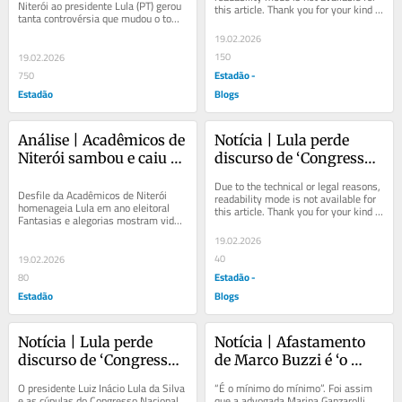
Niterói ao presidente Lula (PT) gerou 
this article. Thank you for your kind 
política
para resolver
tanta controvérsia que mudou o tom 
understanding.
das manifestações nas redes sociais 
19.02.2026
sobre o...
150
19.02.2026
Estadão -
750
Estadão
Blogs
Análise | Acadêmicos de 
Notícia | Lula perde 
Niterói sambou e caiu 
discurso de ‘Congresso 
com Lula, que ficou com 
inimigo do povo’, apesar 
Due to the technical or legal reasons, 
cinco estragos políticos 
de veto a penduricalhos; 
Desfile da Acadêmicos de Niterói 
readability mode is not available for 
homenageia Lula em ano eleitoral 
this article. Thank you for your kind 
para resolver
entenda
Fantasias e alegorias mostram vida 
understanding.
de presidente desde a infância e 
19.02.2026
retratam Jair...
40
19.02.2026
Estadão -
80
Estadão
Blogs
Notícia | Lula perde 
Notícia | Afastamento 
discurso de ‘Congresso 
de Marco Buzzi é ‘o 
inimigo do povo’, apesar 
mínimo do mínimo’, diz 
O presidente Luiz Inácio Lula da Silva 
“É o mínimo do mínimo”. Foi assim 
de veto a penduricalhos; 
fundadora do Me Too 
e as cúpulas do Congresso Nacional 
que a advogada Marina Ganzarolli, 