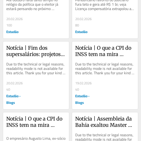
‘família em conserva’ 
Congresso, e o mais 
relógio da política que o eleitor já 
fura teto e gera até R$ 1 bi; veja 
estará pensando no próximo 
Licença compensatória extrapolou a 
teve aval no Planalto
avançado completa 10 
carnaval. Mas o estrago deixado pelo 
Justiça e chegou ao TCU e Senado,...
anos
desfile em...
20.02.2026
20.02.2026
100
80
Estadão
Estadão
Notícia | Fim dos 
Notícia | O que a CPI do 
supersalários: projetos 
INSS tem na mira 
vão para gaveta do 
contra o banqueiro 
Due to the technical or legal reasons, 
Due to the technical or legal reasons, 
Congresso, e o mais 
Augusto Lima e o 
readability mode is not available for 
readability mode is not available for 
this article. Thank you for your kind 
this article. Thank you for your kind 
avançado completa 10 
consignado do Master
understanding.
understanding.
anos
20.02.2026
19.02.2026
40
40
Estadão -
Estadão -
Blogs
Blogs
Notícia | O que a CPI do 
Notícia | Assembleia da 
INSS tem na mira 
Bahia exaltou Master e 
contra o banqueiro 
Augusto Lima, que 
Due to the technical or legal reasons, 
Augusto Lima e o 
ganhou maior honraria 
O empresário Augusto Lima, ex-sócio 
readability mode is not available for 