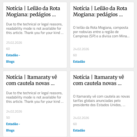
Notícia | Leilão da Rota 
Notícia | Leilão da Rota 
Mogiana: pedágios 
Mogiana: pedágios 
terão redução de até 
terão redução de até 
Due to the technical or legal reasons, 
29%, aponta governo
29%, aponta governo
O leilão da Rota Mogiana, composta 
readability mode is not available for 
por rodovias entre a região de 
this article. Thank you for your kind 
Campinas (SP) e a divisa com Minas 
understanding.
Gerais está confirmado para esta 
25.02.2026
sexta-feira,...
60
24.02.2026
Estadão -
60
Blogs
Estadão
Notícia | Itamaraty vê 
Notícia | Itamaraty vê 
com cautela novas 
com cautela novas 
tarifas de Trump sobre 
tarifas de Trump sobre 
Due to the technical or legal reasons, 
produtos brasileiros e 
produtos brasileiros e 
O Itamaraty vê com cautela as novas 
readability mode is not available for 
tarifas globais anunciadas pelo 
this article. Thank you for your kind 
aguarda implementação
aguarda implementação
presidente dos Estados Unidos, 
understanding.
Donald Trump, após sofrer um revés 
24.02.2026
na Suprema...
50
24.02.2026
Estadão -
60
Blogs
Estadão