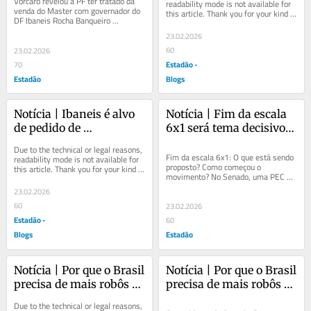
Vorcaro revelou à PF ter tratado da 
readability mode is not available for 
venda do Master com governador do 
this article. Thank you for your kind 
apuração do caso 
pesquisa
DF Ibaneis Rocha Banqueiro 
understanding.
Master/BRB
confirmou em depoimento que 
23.02.2026
assunto foi levado ao...
60
23.02.2026
Estadão -
70
Estadão
Blogs
Notícia | Ibaneis é alvo 
Notícia | Fim da escala 
de pedido de 
6x1 será tema decisivo 
afastamento do governo 
nas eleições para 58% 
Due to the technical or legal reasons, 
do DF enquanto durar 
dos brasileiros, aponta 
Fim da escala 6x1: O que está sendo 
readability mode is not available for 
proposto? Como começou o 
this article. Thank you for your kind 
apuração do caso 
pesquisa
movimento? No Senado, uma PEC 
understanding.
Master/BRB
que reduz a jornada para até 36 
23.02.2026
horas semanais foi...
60
23.02.2026
Estadão -
60
Blogs
Estadão
Notícia | Por que o Brasil 
Notícia | Por que o Brasil 
precisa de mais robôs 
precisa de mais robôs 
antes de discutir o fim 
antes de discutir o fim 
Due to the technical or legal reasons, 