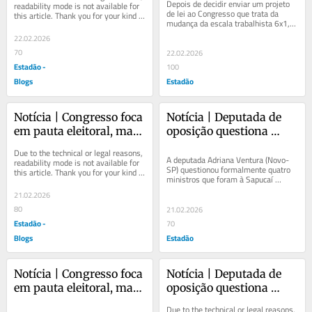
SP e impulsionar a 
SP e impulsionar a 
Depois de decidir enviar um projeto 
readability mode is not available for 
de lei ao Congresso que trata da 
this article. Thank you for your kind 
campanha de Erika 
campanha de Erika 
mudança da escala trabalhista 6x1, 
understanding.
Hilton
Hilton
apostando em uma tramitação mais 
22.02.2026
rápida do...
70
22.02.2026
Estadão -
100
Blogs
Estadão
Notícia | Congresso foca 
Notícia | Deputada de 
em pauta eleitoral, mas 
oposição questiona 
não tem acordo para 
condutas de quatro 
Due to the technical or legal reasons, 
votar fim da escala 6x1 
ministros que estiveram 
A deputada Adriana Ventura (Novo-
readability mode is not available for 
SP) questionou formalmente quatro 
this article. Thank you for your kind 
e segurança
na Sapucaí com Lula
ministros que foram à Sapucaí 
understanding.
acompanhar o desfile da Acadêmicos 
21.02.2026
de Niterói,...
80
21.02.2026
Estadão -
70
Blogs
Estadão
Notícia | Congresso foca 
Notícia | Deputada de 
em pauta eleitoral, mas 
oposição questiona 
não tem acordo para 
condutas de quatro 
Due to the technical or legal reasons, 