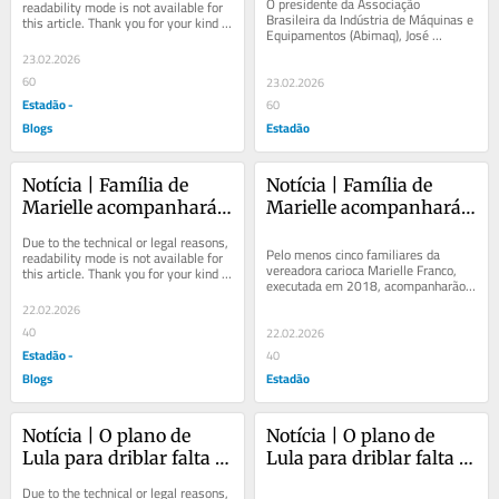
da escala 6x1?
da escala 6x1?
O presidente da Associação 
readability mode is not available for 
Brasileira da Indústria de Máquinas e 
this article. Thank you for your kind 
Equipamentos (Abimaq), José 
understanding.
Velloso, afirmou que o País precisa 
23.02.2026
aumentar a...
60
23.02.2026
Estadão -
60
Blogs
Estadão
Notícia | Família de 
Notícia | Família de 
Marielle acompanhará 
Marielle acompanhará 
julgamento no STF, 8 
julgamento no STF, 8 
Due to the technical or legal reasons, 
anos após assassinato 
anos após assassinato 
Pelo menos cinco familiares da 
readability mode is not available for 
vereadora carioca Marielle Franco, 
this article. Thank you for your kind 
de vereadora
de vereadora
executada em 2018, acompanharão o 
understanding.
julgamento no Supremo Tribunal 
22.02.2026
Federal (STF)...
40
22.02.2026
Estadão -
40
Blogs
Estadão
Notícia | O plano de 
Notícia | O plano de 
Lula para driblar falta 
Lula para driblar falta 
de puxador de voto em 
de puxador de voto em 
Due to the technical or legal reasons, 