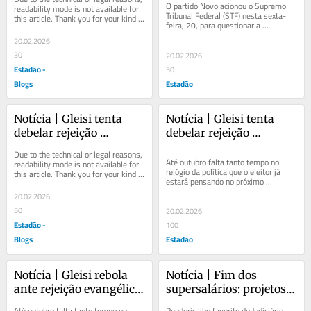
sem justificativa legal
governos sem 
O partido Novo acionou o Supremo 
readability mode is not available for 
Tribunal Federal (STF) nesta sexta-
this article. Thank you for your kind 
justificativa legal
feira, 20, para questionar a 
understanding.
imposição excessiva de sigilos a 
20.02.2026
documentos e...
30
20.02.2026
Estadão -
30
Blogs
Estadão
Notícia | Gleisi tenta 
Notícia | Gleisi tenta 
debelar rejeição 
debelar rejeição 
evangélica, mas ‘família 
evangélica, mas ‘família 
Due to the technical or legal reasons, 
em conserva’ teve aval 
em conserva’ teve aval 
Até outubro falta tanto tempo no 
readability mode is not available for 
relógio da política que o eleitor já 
this article. Thank you for your kind 
no Planalto
no Planalto
estará pensando no próximo 
understanding.
carnaval. Mas o estrago deixado pelo 
20.02.2026
desfile em...
50
20.02.2026
Estadão -
100
Blogs
Estadão
Notícia | Gleisi rebola 
Notícia | Fim dos 
ante rejeição evangélica, 
supersalários: projetos 
mas desfile com 
vão para gaveta do 
Até outubro falta tanto tempo no 
Penduricalho favorito do Judiciário 