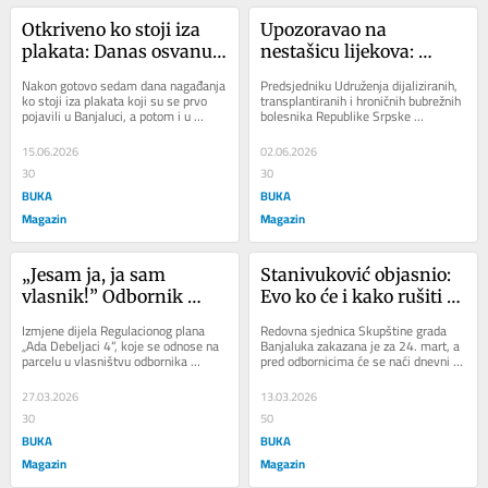
Otkriveno ko stoji iza 
Upozoravao na 
plakata: Danas osvanuo 
nestašicu lijekova: 
Drinić
Radunu zabranjen 
Nakon gotovo sedam dana nagađanja 
Predsjedniku Udruženja dijaliziranih, 
ulazak u sve dijalizne 
ko stoji iza plakata koji su se prvo 
transplantiranih i hroničnih bubrežnih 
pojavili u Banjaluci, a potom i u 
bolesnika Republike Srpske 
centre u RS
Istočnoj Ilidži, danas je stigao 
Aleksandru Radunu zabranjen je 
odgovor....
ulazak u...
15.06.2026
02.06.2026
30
30
BUKA
BUKA
Magazin
Magazin
„Jesam ja, ja sam 
Stanivuković objasnio: 
vlasnik!” Odbornik 
Evo ko će i kako rušiti 
predložio, Skupština 
“šupe i šupice” po 
Izmjene dijela Regulacionog plana 
Redovna sjednica Skupštine grada 
usvojila: Stanić inicirao 
Banjaluci
„Ada Debeljaci 4“, koje se odnose na 
Banjaluka zakazana je za 24. mart, a 
parcelu u vlasništvu odbornika 
pred odbornicima će se naći dnevni 
izmjene za sopstvenu 
Ujedinjene Srpske Nevena Stanića, 
red sa ukupno 49 tačaka. Među njima 
parcelu
usvojene...
je i...
27.03.2026
13.03.2026
30
50
BUKA
BUKA
Magazin
Magazin