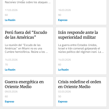
Naciones Unidas sobre los ataques 
iraníes contra múltiples países de 
Oriente Medio tiene...
17.03.2026
16.03.2026
60
90
La Razón
Expreso
Perú fuera del “Escudo 
Irán responde ante la 
de las Américas”
superioridad militar
La reunión del “Escudo de las 
La guerra entre Estados Unidos, 
Américas” en Miami no es una 
Israel e Irán comenzó golpeando el 
Cumbre hemisférica. Reúne a los 
núcleo político del régimen iraní. La 
gobiernos que Washington considera 
operación “Epic Fury” fue...
“aliados...
14.03.2026
14.03.2026
70
60
La Razón
La Razón
Guerra energética en 
Crisis redefine el orden 
Oriente Medio
en Oriente Medio
09.03.2026
02.03.2026
60
50
Expreso
Expreso