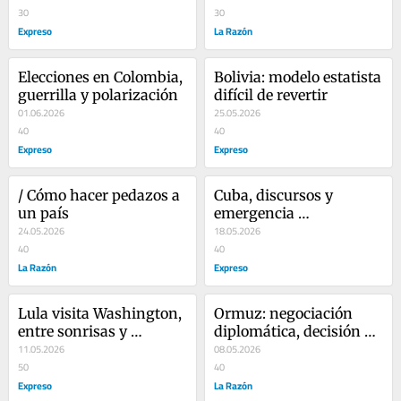
30
30
Expreso
La Razón
Elecciones en Colombia, 
Bolivia: modelo estatista 
guerrilla y polarización
difícil de revertir
01.06.2026
25.05.2026
40
40
Expreso
Expreso
/ Cómo hacer pedazos a 
Cuba, discursos y 
un país
emergencia 
24.05.2026
humanitaria
18.05.2026
40
40
La Razón
Expreso
Lula visita Washington, 
Ormuz: negociación 
entre sonrisas y 
diplomática, decisión 
garrotes
11.05.2026
militar
08.05.2026
50
40
Expreso
La Razón