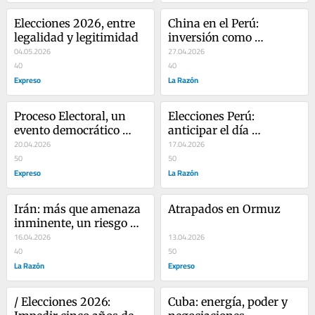
Elecciones 2026, entre 
China en el Perú: 
legalidad y legitimidad
inversión como 
04.05.2026
estrategia
27.04.2026
40
40
Expreso
La Razón
Proceso Electoral, un 
Elecciones Perú: 
evento democrático 
anticipar el día 
burlado
20.04.2026
siguiente
17.04.2026
50
50
Expreso
La Razón
Irán: más que amenaza 
Atrapados en Ormuz
inminente, un riesgo 
permanente
16.04.2026
13.04.2026
40
50
La Razón
Expreso
/ Elecciones 2026: 
Cuba: energía, poder y 