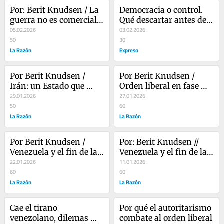
Por: Berit Knudsen / La 
Democracia o control. 
guerra no es comercial, 
Qué descartar antes de 
es monetaria
05.02.2026
votar
03.02.2026
50
30
La Razón
Expreso
Por Berit Knudsen / 
Por Berit Knudsen / 
Irán: un Estado que 
Orden liberal en fase 
combate a su propia 
29.01.2026
realista
27.01.2026
sociedad
50
60
La Razón
La Razón
Por Berit Knudsen / 
Por: Berit Knudsen // 
Venezuela y el fin de la 
Venezuela y el fin de la 
ficción soberana
22.01.2026
ficción soberana
11.01.2026
60
60
La Razón
La Razón
Cae el tirano 
Por qué el autoritarismo 
venezolano, dilemas 
combate al orden liberal