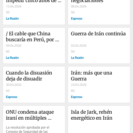
Impedir cinco años de 
negociaciones
mal gobierno, por Berit 
12.04.2026
06.04.2026
Knudsen
50
50
La Razón
Expreso
/ El cable que China 
Guerra de Irán continúa
buscaría en Perú, por 
Berit Knudsen
05.04.2026
02.04.2026
60
50
La Razón
La Razón
Cuando la disuasión 
Irán: más que una 
deja de disuadir
Guerra
30.03.2026
23.03.2026
40
60
Expreso
Expreso
ONU condena ataque 
Isla de Jark, rehén 
iraní en múltiples 
energético en Irán
frentes
La resolución aprobada por el 
Consejo de Seguridad de las 