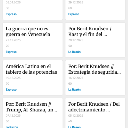
sobre el “día después”
05.01.2026
29.12.2025
60
60
Expreso
Expreso
La guerra que no es 
Por Berit Knudsen / 
guerra en Venezuela
Kast y el fin del 
22.12.2025
experimento chileno
20.12.2025
70
50
Expreso
La Razón
América Latina en el 
Por: Berit Knudsen // 
tablero de las potencias
Estrategia de seguridad 
19.12.2025
de Estados Unidos 
14.12.2025
70
reordena el tablero
60
Expreso
La Razón
Por: Berit Knudsen // 
Por Berit Knudsen / Del 
Trump, Al-Sharaa, una 
adoctrinamiento 
alianza peligrosa
07.12.2025
universitario a la 
05.12.2025
50
manipulación en redes
40
La Razón
La Razón