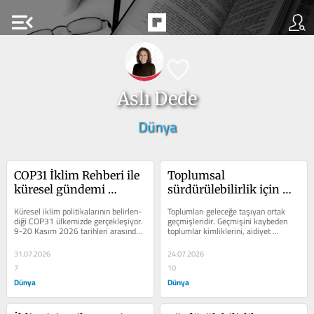
menu_open
Aslı Dede
Dünya
COP31 İklim Rehberi ile 
Toplumsal 
küresel gündemi 
sürdürülebilirlik için 
kolayca takip edin
“Ortak Bellek” gerek
Küresel iklim politikalarının belirlen­
Toplumları geleceğe taşıyan ortak 
diği COP31 ülkemizde gerçekleşiyor. 
geç­mişleridir. Geçmişini kaybeden 
9-20 Kasım 2026 tarihleri arasında, 
top­lumlar kimliklerini, aidiyet 
yak­laşık 120 devlet ve...
duygularını ve ortak bağlarını da...
31.07.2026
24.07.2026
7
10
Dünya
Dünya