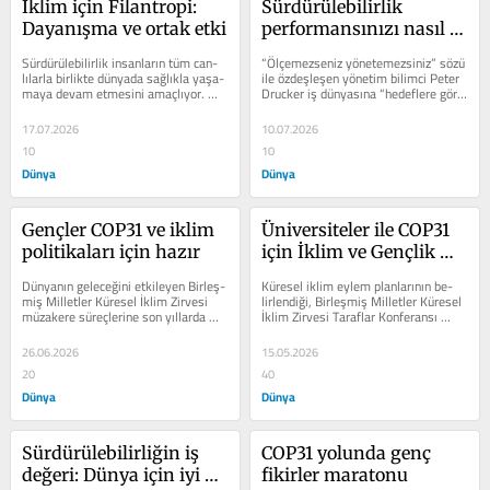
İklim için Filantropi: 
Sürdürülebilirlik 
Dayanışma ve ortak etki
performansınızı nasıl 
geliştirebilirsiniz?
Sürdürülebilirlik insanların tüm can­
“Ölçemezseniz yönetemezsiniz” sö­zü 
lılarla birlikte dünyada sağlıkla yaşa­
ile özdeşleşen yönetim bilim­ci Peter 
maya devam etmesini amaçlıyor. 
Drucker iş dünyasına “hedeflere göre 
Odağın­da “insan...
yönetim”...
17.07.2026
10.07.2026
10
10
Dünya
Dünya
Gençler COP31 ve iklim 
Üniversiteler ile COP31 
politikaları için hazır
için İklim ve Gençlik 
Çalıştayı
Dünyanın geleceğini etkileyen Birleş­
Küresel iklim eylem planlarının be­
miş Milletler Küresel İklim Zirvesi 
lirlendiği, Birleşmiş Milletler Kü­resel 
müzakere süreçlerine son yıllarda 
İklim Zirvesi Taraflar Konferansı 
genç­ler de özellikle dahil...
COP31 ev sahipliği...
26.06.2026
15.05.2026
20
40
Dünya
Dünya
Sürdürülebilirliğin iş 
COP31 yolunda genç 
değeri: Dünya için iyi 
fikirler maratonu