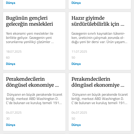
Dünya
Dünya
Bugünün gençleri 
Hazır giyimde 
geleceğin meslekleri
sürdürülebilirlik için 
analiz ve inovasyon
Yeni ekonomi yeni meslekler ile 
Gezegenin sınırlı kaynakları tükenir­
birlik­te geliyor. Gezegenin yeni 
ken, üreticinin çalışmak zorunda ol­
sorunları­na yenilikçi çözümler 
duğu yeni bir dersi var: Ürün yaşam 
üretmek için tek­nolojinin gücünü 
dön­güsü yönetimi ve...
daha...
18.07.2025
11.07.2025
60
50
Dünya
Dünya
Perakendecilerin 
Perakendecilerin 
döngüsel ekonomiye 
döngüsel ekonomiye 
etkisi
etkis
 Dünyanın en büyük perakende ticaret 
 Dünyanın en büyük perakende ticaret 
birliği, merkezi ABD Washington D. 
birliği, merkezi ABD Washington D. 
C’de bulunan ve kuruluş temeli 1911 
C’de bulunan ve kuruluş temeli 1911 
yı­lında atılan National...
yı­lında atılan National...
04.07.2025
04.07.2025
30
50
Dünya
Dünya