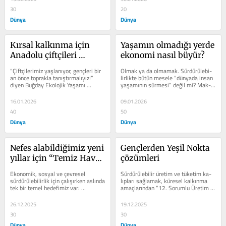
30
20
Dünya
Dünya
Kırsal kalkınma için 
Yaşamın olmadığı yerde 
Anadolu çiftçileri 
ekonomi nasıl büyür?
buluşuyor
“Çiftçilerimiz yaşlanıyor, gençleri bir 
Olmak ya da olmamak. Sürdürülebi­
an önce toprakla tanıştırmalıyız!” 
lirlikte bütün mesele “dünyada in­san 
diyen Buğday Ekolojik Yaşamı 
yaşamının sürmesi” değil mi? Mak­
Destele­me Derneği,...
sat sürdürülebilir yaşam...
16.01.2026
09.01.2026
40
50
Dünya
Dünya
Nefes alabildiğimiz yeni 
Gençlerden Yeşil Nokta 
yıllar için “Temiz Hava 
çözümleri
Hakkı”
Ekonomik, sosyal ve çevresel 
Sürdürülebilir üretim ve tüketim ka­
sürdürü­lebilirlik için çalışırken aslında 
lıpları sağlamak, küresel kalkınma 
tek bir temel hedefimiz var: 
amaçlarından “12. Sorumlu Üretim 
Yaşamlarımızı sürdürülebilmek,...
ve Tüketim” kapsamında...
26.12.2025
19.12.2025
30
30
Dünya
Dünya