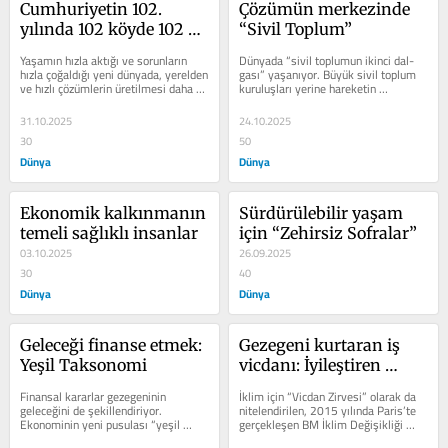
Cumhuriyetin 102. 
Çözümün merkezinde 
yılında 102 köyde 102 
“Sivil Toplum”
gençlik çalışması
Yaşamın hızla aktığı ve sorunların 
Dünyada “sivil toplumun ikinci dal­
hız­la çoğaldığı yeni dünyada, yerelden 
gası” yaşanıyor. Büyük sivil toplum 
ve hızlı çözümlerin üretilmesi daha da 
kuruluşları yerine hareketin 
önem...
merkezinde küçük ama etkili...
31.10.2025
24.10.2025
30
50
Dünya
Dünya
Ekonomik kalkınmanın 
Sürdürülebilir yaşam 
temeli sağlıklı insanlar
için “Zehirsiz Sofralar”
03.10.2025
26.09.2025
30
40
Dünya
Dünya
Geleceği finanse etmek: 
Gezegeni kurtaran iş 
Yeşil Taksonomi
vicdanı: İyileştiren 
Organizasyonlar
Finansal kararlar gezegeninin 
İklim için “Vicdan Zirvesi” olarak da 
geleceğini de şekillendiriyor. 
ni­telendirilen, 2015 yılında Paris’te 
Ekonominin yeni pusulası “yeşil 
ger­çekleşen BM İklim Değişikliği 
finansman” kalkınma stratejileri için 
Konferan­sı,...