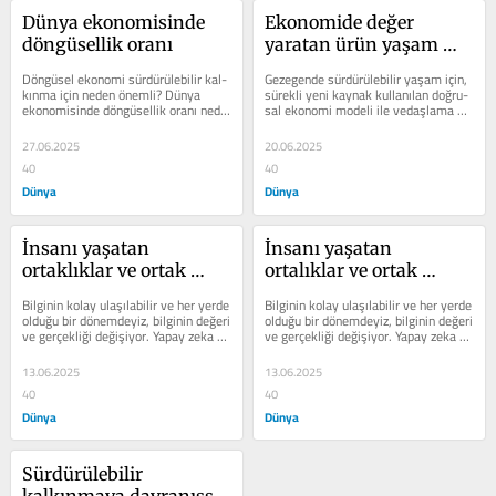
Dünya ekonomisinde 
Ekonomide değer 
döngüsellik oranı
yaratan ürün yaşam 
döngüsü
Döngüsel ekonomi sürdürülebilir kal­
Gezegende sürdürülebilir yaşam için, 
kınma için neden önemli? Dünya 
sürekli yeni kaynak kullanılan doğru­
ekonomisinde döngüsellik oranı nedir 
sal ekonomi modeli ile vedaşlama 
ve bu oran nasıl...
zamanı geldi. Tüm iş...
27.06.2025
20.06.2025
40
40
Dünya
Dünya
İnsanı yaşatan 
İnsanı yaşatan 
ortaklıklar ve ortak 
ortalıklar ve ortak 
kültür
kültür
Bilginin kolay ulaşılabilir ve her yerde 
Bilginin kolay ulaşılabilir ve her yerde 
olduğu bir dönemdeyiz, bilginin de­ğeri 
olduğu bir dönemdeyiz, bilginin de­ğeri 
ve gerçekliği değişiyor. Yapay zeka 
ve gerçekliği değişiyor. Yapay zeka 
“bilgi edinmek,...
“bilgi edinmek,...
13.06.2025
13.06.2025
40
40
Dünya
Dünya
Sürdürülebilir 
kalkınmaya davranışsal 