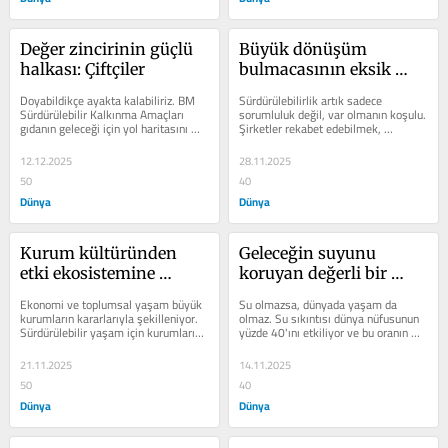
Değer zincirinin güçlü 
Büyük dönüşüm 
halkası: Çiftçiler
bulmacasının eksik 
parçaları
Doyabildikçe ayakta kalabiliriz. BM 
Sürdürülebilirlik artık sadece 
Sürdürülebilir Kalkınma Amaçları 
sorumluluk değil, var olmanın koşulu. 
gıdanın geleceği için yol haritasını 
Şirketler rekabet edebilmek, 
sunu­yor. İklim krizinin...
regülasyonlara uyabilmek, yatırım 
ve...
12.12.2025
28.11.2025
50
40
Dünya
Dünya
Kurum kültüründen 
Geleceğin suyunu 
etki ekosistemine 
koruyan değerli bir 
sürdürülebilir dönüşüm
yolculuk
Ekonomi ve toplumsal yaşam büyük 
Su olmazsa, dünyada yaşam da 
kurumların kararlarıyla şekilleniyor. 
olmaz. Su sıkıntısı dünya nüfusunun 
Sürdürülebilir yaşam için kurumların 
yüzde 40'ını etkiliyor ve bu oranın 
eş zamanlı olarak atacağı...
artacağı tahmin edi­liyor. İnsan...
21.11.2025
14.11.2025
50
40
Dünya
Dünya