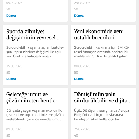
çok...
05.09.2025
29.08.2025
50
50
Dünya
Dünya
Sporda zihniyet 
Yeni ekonomide yeni 
değişiminin çevresel 
ustalık becerileri
etkisi
Sürdürülebilir yaşama açılan kurtulu­
Sürdürülebilir kalkınma için BM Kü­
şun kapısı zihniyet değişimi ile açılı­
resel Amaçları arasında anahtar bir 
yor. Özellikle kalabalık insan 
madde var. SKA 4. Nitelikli Eğitim: 
toplulukla­rında çok...
Her­kes için kapsayıcı, adil...
15.08.2025
08.08.2025
50
50
Dünya
Dünya
Geleceğe umut ve 
Dönüşümün yolu 
çözüm üreten kentler
sürdürülebilir ve dijital 
kampüslerden geçiyor
Dünyada yaygın yaşanan ekonomik, 
Üçüz Dönüşüm, son yıllarda Avru­pa 
çevresel ve toplumsal krizlere çö­züm 
Birliği’nin ve birçok uluslarara­sı 
üretebilmek için önce umuda, umut 
kuruluşun sıkça kullandığı bir 
için yalnız olmadığımızı...
kavram. Sürdürülebilir...
01.08.2025
25.07.2025
50
40