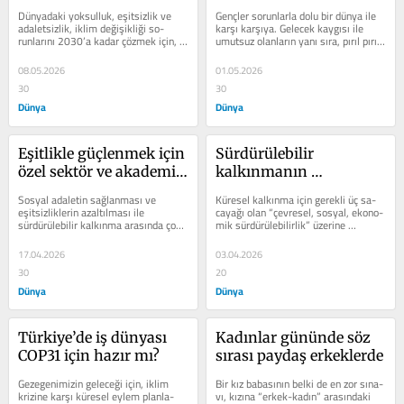
olan, iş için de iyi
Dünyadaki yoksulluk, eşitsizlik ve 
Gençler sorunlarla dolu bir dünya ile 
adaletsizlik, iklim değişikliği so­
karşı karşıya. Gelecek kaygısı ile 
runlarını 2030’a kadar çözmek için, 
umutsuz olanların yanı sıra, pırıl pı­rıl 
Bir­leşmiş Milletler 2015...
yenilikçi...
08.05.2026
01.05.2026
30
30
Dünya
Dünya
Eşitlikle güçlenmek için 
Sürdürülebilir 
özel sektör ve akademi 
kalkınmanın 
buluşması
görünmeyen bağları
Sosyal adaletin sağlanması ve 
Küresel kalkınma için gerekli üç sa­
eşitsiz­liklerin azaltılması ile 
cayağı olan “çevresel, sosyal, ekono­
sürdürülebilir kalkınma arasında çok 
mik sürdürülebilirlik” üzerine 
önemli bağlan­tılar var....
Birleşmiş Milletler’in...
17.04.2026
03.04.2026
30
20
Dünya
Dünya
Türkiye’de iş dünyası 
Kadınlar gününde söz 
COP31 için hazır mı?
sırası paydaş erkeklerde
Gezegenimizin geleceği için, iklim 
Bir kız babasının belki de en zor sına­
krizine karşı küresel eylem planla­
vı, kızına “erkek-kadın” arasında­ki 