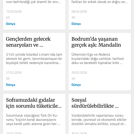
rının belirlendiği çok önemli bir zirve 
farkları bir erkek olarak en doğru ve 
olan COP Conference of the...
en uygun...
13.03.2026
06.03.2026
40
30
Dünya
Dünya
Gençlerden gelecek 
Bodrum’da yaşanan 
senaryoları ve 
gerçek aşk: Mandalin
çözümleri
2145 yılında İstanbul Limanı’nda tam 
Ülkemizin Ege ve Akdeniz 
otonom bir gemi, tanımlanamayan bir 
kıyılarında­ki doğa varlıklar, tarihsel 
biyolojik tehdit nedeniyle karantinaya 
doku ve be­reketli topraklar kitle 
alınıyor. 2080’de...
turizmi ve yazlıkçı­lar ile hoyratça...
27.02.2026
20.02.2026
20
40
Dünya
Dünya
Soframızdaki gıdalar 
Sosyal 
için sorumlu tüketiciler 
sürdürülebilirlikte 
olmak
çıktıdan etkiye
Sorumluluk sözcüğünü Türk Dil Ku­
Sürdürülebilirlik raporlaması süreç­
rumu “kişinin kendi davranışları­nı 
lerinde, çevresel ve ekonomik etki­ler 
veya kendi yetki alanına giren her­
öncelikli olmakla birlikte, sosyal etki 
hangi bir olayın...
bölümleri de...
13.02.2026
30.01.2026