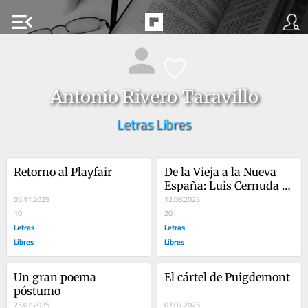
menu_open
Antonio Rivero Taravillo
Letras Libres
Retorno al Playfair
De la Vieja a la Nueva 
España: Luis Cernuda 
05.11.2025
vislumbra México
12.08.2025
10
20
Letras
Letras
Libres
Libres
Un gran poema 
El cártel de Puigdemont
póstumo
25.07.2025
07.07.2025