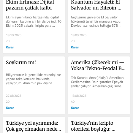
Ekim fırtınası: Dijital 
Kuantum Hayaleti: El 
pazarın çatlak kalbi
Salvador’un Bitcoin 
Panik Butonu
Ekim ayının ikinci haftasında, dijital 
Geçtiğimiz günlerde El Salvador 
dünyanın kalbine ani bir darbe indi.10 
hükümeti tuhaf bir manevra yaptı: 
Ekim 2025 sabahı, kripto para 
Devlet hazinesinde tuttuğu 678 
piyasası birkaç saat içinde 850...
milyon dolarlık Bitcoin’i tek 
cüzdanda...
19.10.2025
19.09.2025
20
20
Karar
Karar
Soykırım mı?
Amerika Çökecek mi — 
Yoksa Tekno-Feodal Bir 
Biliyorsunuz ki genellikle teknoloji ve 
İmparatorluğa mı 
Tek Kutuplu Anın Çöküşü: Amerikan 
yapay zeka konuları hakkında 
Dönüşecek?
Gerilemesine Dair İşaretler Epeydir 
yazıyorum. Alanımın pek dışına 
çanlar çalıyor: Amerikan çağı sona mı 
çıkmak istemiyorum ama son 
yaklaşıyor? Çok kutuplu...
zamanlarda...
27.08.2025
18.08.2025
20
40
Karar
Karar
Türkiye yol ayrımında: 
Türkiye'nin kripto 
Çok geç olmadan neden 
otoritesi boşluğu: 