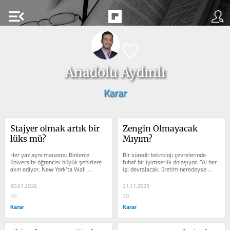
menu_open
Anadolu Aydınlı
Karar
Stajyer olmak artık bir 
Zengin Olmayacak 
lüks mü?
Mıyım?
Her yaz aynı manzara: Binlerce 
Bir süredir teknoloji çevrelerinde 
üniversite öğrencisi büyük şehirlere 
tuhaf bir iyimserlik dolaşıyor. “AI her 
akın ediyor. New York'ta Wall 
işi devralacak, üretim neredeyse 
Street'e, Londra'da Canary Wharf'a,...
bedavaya inecek, insanlar...
20.01.2026
21.11.2025
10
20
Karar
Karar