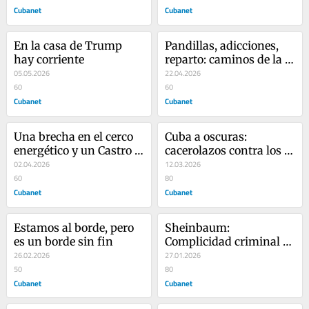
Cubanet
Cubanet
En la casa de Trump 
Pandillas, adicciones, 
hay corriente
reparto: caminos de la 
05.05.2026
juventud cubana
22.04.2026
60
60
Cubanet
Cubanet
Una brecha en el cerco 
Cuba a oscuras: 
energético y un Castro 
cacerolazos contra los 
que sufre como el resto 
02.04.2026
apagones y el temor a 
12.03.2026
de los cubanos
60
un pacto
80
Cubanet
Cubanet
Estamos al borde, pero 
Sheinbaum: 
es un borde sin fin
Complicidad criminal 
26.02.2026
disfrazada de ayuda 
27.01.2026
50
humanitaria
80
Cubanet
Cubanet