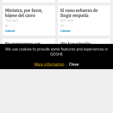
Ministra, por favor, 
El vano esfuerzo de 
bájese del carro
fingir empatía
15.07.2025
02.07.2025
60
40
Cubanet
Cubanet
No merecemos ser 
¡No hay ningún 
We use cookies to provide some features and experiences in
problema de nadie
bloqueo! La generación 
QOSHE
01.07.2025
ciega dando luz
04.06.2025
40
30
More information
.
Close
Cubanet
Cubanet