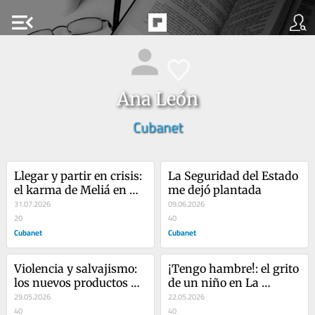
menu_open
Ana León
Cubanet
Llegar y partir en crisis: 
La Seguridad del Estado 
el karma de Meliá en 
me dejó plantada
Cuba
31.07.2026
09.06.2026
20
40
Cubanet
Cubanet
Violencia y salvajismo: 
¡Tengo hambre!: el grito 
los nuevos productos de 
de un niño en La 
exportación cubanos
29.05.2026
Habana
22.05.2026
40
40