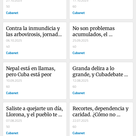
27.10.2025
17.10.2025
50
60
Cubanet
Cubanet
Contra la inmundicia y 
No son problemas 
las arbovirosis, jornada 
acumulados, el 
de jardinería en La 
06.10.2025
problema son ellos
25.09.2025
Habana
40
40
Cubanet
Cubanet
Nepal está en llamas, 
Granda delira a lo 
pero Cuba está peor
grande, y Cubadebate 
10.09.2025
miente
12.08.2025
60
60
Cubanet
Cubanet
Saliste a quejarte un día, 
Recortes, dependencia y 
Llorona, y el pueblo te 
caridad. ¿Cómo no 
cayó arriba
07.08.2025
morir de hambre en 
22.07.2025
50
Cuba?
60
Cubanet
Cubanet