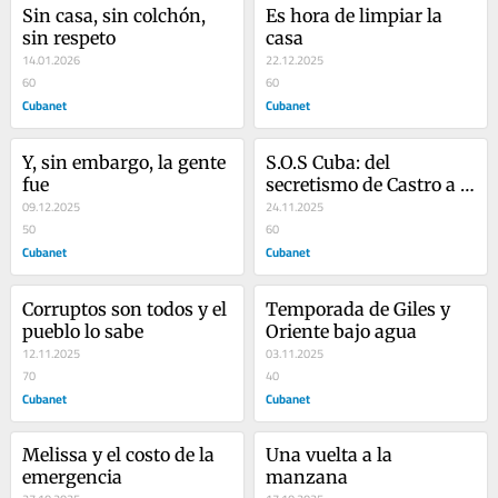
Sin casa, sin colchón, 
Es hora de limpiar la 
sin respeto
casa
14.01.2026
22.12.2025
60
60
Cubanet
Cubanet
Y, sin embargo, la gente 
S.O.S Cuba: del 
fue
secretismo de Castro a 
09.12.2025
la negligencia de Díaz-
24.11.2025
50
Canel
60
Cubanet
Cubanet
Corruptos son todos y el 
Temporada de Giles y 
pueblo lo sabe
Oriente bajo agua
12.11.2025
03.11.2025
70
40
Cubanet
Cubanet
Melissa y el costo de la 
Una vuelta a la 
emergencia
manzana