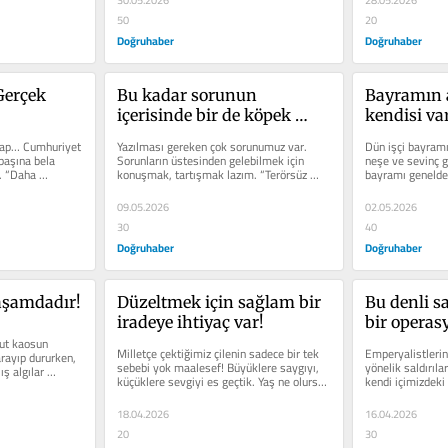
30.05.2026
olsun!
28.05.2026
50
20
Doğruhaber
Doğruhaber
erçek 
Bu kadar sorunun 
Bayramın a
içerisinde bir de köpek 
kendisi va
saldırıları!
ikap… Cumhuriyet 
Yazılması gereken çok sorunumuz var. 
Dün işçi bayramı
başına bela 
Sorunların üstesinden gelebilmek için 
neşe ve sevinç ge
. “Daha 
konuşmak, tartışmak lazım. “Terörsüz 
bayramı genelde 
Türkiye” süreci...
TÜRK-İŞ’in...
09.05.2026
02.05.2026
30
40
Doğruhaber
Doğruhaber
aşamdadır!
Düzeltmek için sağlam bir 
Bu denli sa
iradeye ihtiyaç var!
bir operas
ut kaosun 
Milletçe çektiğimiz çilenin sadece bir tek 
Emperyalistleri
arayıp dururken, 
sebebi yok maalesef! Büyüklere saygıyı, 
yönelik saldırıla
ış algılar 
küçüklere sevgiyi es geçtik. Yaş ne olursa 
kendi içimizdeki
olsun...
olaylar ve saldırı
18.04.2026
16.04.2026
20
30