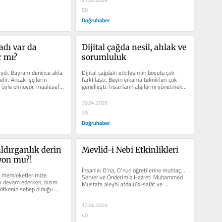
21.05.2026
50
Doğruhaber
dı var da 
Dijital çağda nesil, ahlak ve 
r mı?
sorumluluk
ydı. Bayram denince akla 
Dijital çağdaki etkileşimin boyutu çok 
lir. Ancak işçilerin 
farklılaştı. Beyin yıkama teknikleri çok 
öyle olmuyor, maalesef. 
genelleşti. İnsanların algılarını yönetmek 
çok...
30.04.2026
30
Doğruhaber
ldırganlık derin 
Mevlid-i Nebi Etkinlikleri
yon mu?!
İnsanlık O’na, O’nun öğretilerine muhtaç… 
n memleketlerimize 
Server ve Önderimiz Hazreti Muhammed 
rı devam ederken, bizim 
Mustafa aleyhi afdalu’s-salât ve 
 öfkenin sebep olduğu 
ekmelü’s-selâmın...
lar da...
12.04.2026
40