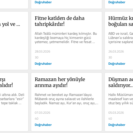
Doğruhaber
Doğruhaber
Fitne katlden de daha 
Hürmüz kı
yol ve 
tahripkârdır!
boğulan sa
lamaya 
Allah Teâlâ müminleri kardeş kılmıştır. Bu 
ABD ve israil, Ga
kardeşliği bozmaya hiç kimsenin gücü 
Lübnan’a saldırar
yetemez, yetmemelidir. Fitne ve fesat 
içerisine sapland
peşinde olanların...
çelişkili...
28.03.2026
26.03.2026
30
30
Doğruhaber
Doğruhaber
şı 
Ramazan her yönüyle 
Düşman ac
lıdır!
arınma ayıdır!
saldırıyor
lakırdıya n
altına aldı. Deli 
Rahmet ve bereket ayı Ramazan’dayız. 
Halkı Müslüman 
ediliyor?!
barbarlara “esir” 
Mübarek oruç ayına salavat ve ilahilerle 
maalesef kan ve 
tepe taklak 
başladık. Namaz ayı, Kur’an ayı, oruç ayı, 
otuz beş yıllık s
infak ve...
insanın...
07.03.2026
05.03.2026
40
40
Doğruhaber
Doğruhaber