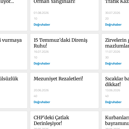
oluyor…
Orman Yangınları!
Trafik Kaz
01.08.2026
30.07.2026
10
20
Doğruhaber
Doğruhaber
i vurmaya 
15 Temmuz’daki Direniş 
Zirvelerin
Ruhu!
mazlumları
16.07.2026
duyulmuyo
11.07.2026
10
30
Doğruhaber
Doğruhaber
lsüzlük 
Mezuniyet Rezaletleri!
Sıcaklar ba
dikkat!
20.06.2026
13.06.2026
40
40
Doğruhaber
Doğruhaber
CHP’deki Çatlak 
Kurbanları
Derinleşiyor!
bayramını