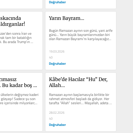
Doğruhaber
skacında 
Yarın Bayram…
ldırganlar!
Bugün Ramazan ayının son günü, yani arife 
zze’den sonra İran ve 
günü... Yarın büyük bayramlarımızdan biri 
ak tam bir bataklığın 
olan Ramazan Bayramı’nı karşılayacağız...
ı. Bu arada Trump’ın 
19.03.2026
40
Doğruhaber
ımasız 
Kâbe’de Hacılar “Hu” Der, 
… Bu kadar boş 
Allah…
asıl tevessül 
ülkelerin değişmez kaderi 
Ramazan ayının başlamasıyla birlikte bir 
gözyaşı! Sadece şu son 
rahmet atmosferi başladı da gidiyor. Her 
üre içerisinde milyonlarca 
tarafta “Allah” sesleri… Maşallah, adeta 
yer gök...
28.02.2026
40
Doğruhaber