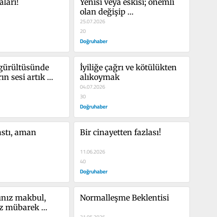
aları!
Yenisi veya eskisi; önemli 
olan değişip 
değişmedikleridir!
25.07.2026
20
Doğruhaber
 gürültüsünde 
İyiliğe çağrı ve kötülükten 
n sesi artık 
alıkoymak
r!
04.07.2026
30
Doğruhaber
stı, aman 
Bir cinayetten fazlası!
11.06.2026
40
Doğruhaber
nız makbul, 
Normalleşme Beklentisi
z mübarek 