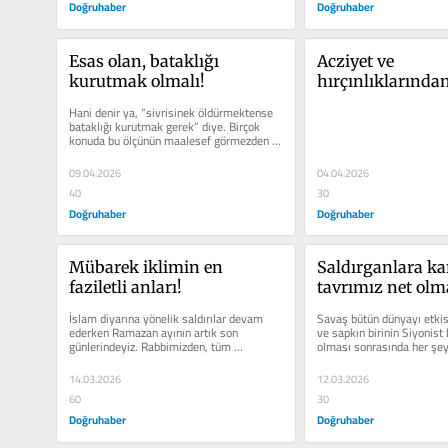
Doğruhaber
Doğruhaber
Esas olan, bataklığı 
Acziyet ve 
kurutmak olmalı!
hırçınlıklarından 
köprüleri bomba
Hani denir ya, “sivrisinek öldürmektense 
başladılar!
bataklığı kurutmak gerek” diye. Birçok 
konuda bu ölçünün maalesef görmezden 
gelindiğinin...
09.04.2026
04.04.2026
40
30
Doğruhaber
Doğruhaber
Mübarek iklimin en 
Saldırganlara kar
faziletli anları!
tavrımız net olma
İslam diyarına yönelik saldırılar devam 
Savaş bütün dünyayı etkisi 
ederken Ramazan ayının artık son 
ve sapkın birinin Siyonist 
günlerindeyiz. Rabbimizden, tüm 
olması sonrasında her şey 
kötülüklerden kurtuluşun...
oldu....
14.03.2026
12.03.2026
60
30
Doğruhaber
Doğruhaber