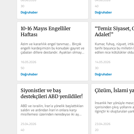
06.06.2026
04.06.2026
30
40
Doğruhaber
Doğruhaber
10-16 Mayıs Engelliler 
“Temiz Siyaset, G
Haftası
Adalet!”
Azim ve kararlılık engel tanımaz… Birçok 
Kumar, fuhuş, rüşvet, irt
engelli kardeşimizin bu konudaki gayret ve 
tarihi boyunca bu milletin 
çabaları dillere destandır. Ayakları olmayıp 
edilen nice kötülükler oldu
da vakit...
öncesinde yok...
16.05.2026
14.05.2026
50
30
Doğruhaber
Doğruhaber
Siyonistler ve baş 
Çözüm, İslami y
destekçileri ABD yenildiler!
İnsanlık her yönüyle mevc
ABD ve israilin, İran’a yönelik başlattıkları 
içerisinden çıkış yollarını 
saldırı ve ardından İran’ın onlara karşı 
ilginçtir ki oluşturulan yanl
misillemesi üzerinden neredeyse iki ay...
yüzünden...
25.04.2026
23.04.2026
40
20