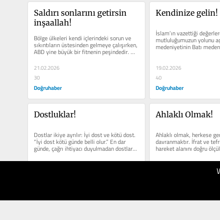
Saldırı sonlarını getirsin 
Kendinize gelin!
inşaallah!
İslam’ın vazettiği değerler
Bölge ülkeleri kendi içlerindeki sorun ve 
mutluluğumuzun yolunu aça
sıkıntıların üstesinden gelmeye çalışırken, 
medeniyetinin Batı medeni
ABD yine büyük bir fitnenin peşindedir. 
karşısındaki...
Türkiye...
21.02.2026
19.02.2026
30
40
Doğruhaber
Doğruhaber
Dostluklar!
Ahlaklı Olmak!
Dostlar ikiye ayrılır: İyi dost ve kötü dost. 
Ahlaklı olmak, herkese gere
“İyi dost kötü günde belli olur.” En dar 
davranmaktır. İfrat ve tef
günde, çağrı ihtiyacı duyulmadan dostlar...
hareket alanını doğru ölçüle
kullanabilmektir. Güzel...
29.01.2026
24.01.2026
30
50
Doğruhaber
Doğruhaber