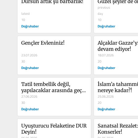
Dursun artık şu barbarlık!
Güzel şeyler de 
previous
latest
day
10
10
Doğruhaber
Doğruhaber
Gençler Evleniniz!
Alçaklar Gazze’y
devam ediyor!
23.07.2026
18.07.2026
30
20
Doğruhaber
Doğruhaber
Tatil tembellik değil, 
İslam’a tahammü
yapılacaklar arasında geçiş 
nereye kadar?!
yapmaktır!
27.06.2026
25.06.2026
30
20
Doğruhaber
Doğruhaber
Uyuşturucu Felaketine DUR 
Sanatsal Rezalet: 
Deyin!
Konserler!