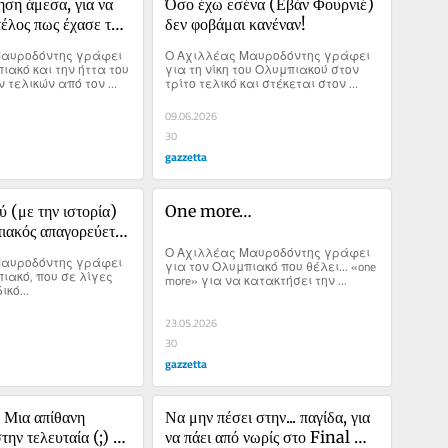
ση άμεσα, για να 
Όσο έχω εσένα (Εβάν Φουρνιέ) 
τέλος πως έχασε το 
δεν φοβάμαι κανέναν!
από ένα ριμπάουντ!
αυροδόντης γράφει 
Ο Αχιλλέας Μαυροδόντης γράφει 
ιακό και την ήττα του 
για τη νίκη του Ολυμπιακού στον 
ν τελικών από τον 
τρίτο τελικό και στέκεται στον 
Εβάν Φουρνιέ.
09.06.2026
30
gazzetta
 (με την ιστορία) 
One more…
ιακός απαγορεύεται 
Ο Αχιλλέας Μαυροδόντης γράφει 
αυροδόντης γράφει 
για τον Ολυμπιακό που θέλει... «one 
ιακό, που σε λίγες 
more» για να κατακτήσει την 
ικό...
EuroLeague που αξίζει.
23.05.2026
30
gazzetta
 Μια απίθανη 
Να μην πέσει στην... παγίδα, για 
ην τελευταία (;) 
να πάει από νωρίς στο Final 