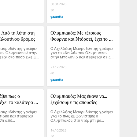
30.01.2026
30
gazzetta
 Από τη λύπη στη 
Ολυμπιακός: Με τέτοιους 
Μιλουτίνοφ δρόμος
Φουρνιέ και Ντόρσεϊ, έχει το 
δικαίωμα να ονειρεύεται
αυροδόντης γράφει 
Ο Αχιλλέας Μαυροδόντης γράφει 
του Ολυμπιακού στην 
για το «διπλό» του Ολυμπιακού 
εται στο πόσο έλειψε 
στην Μπολόνια και στέκεται στις 
υτίνοφ στο παιχνίδι.
προσωπικότητες των Φουρνιέ και 
Ντόρσεϊ.
27.12.2025
40
gazzetta
βει πως ο 
Ολυμπιακός: Μας έκανε να... 
χει το καλύτερο 
ξεχάσουμε τις απουσίες
καλύτερο 5άρι της 
αυροδόντης γράφει 
Ο Αχιλλέας Μαυροδόντης γράφει 
ιακό και στέκεται 
για το πώς εμφανίστηκε ο 
η από...
Ολυμπιακός στο ντέρμπι με...
14.10.2025
40