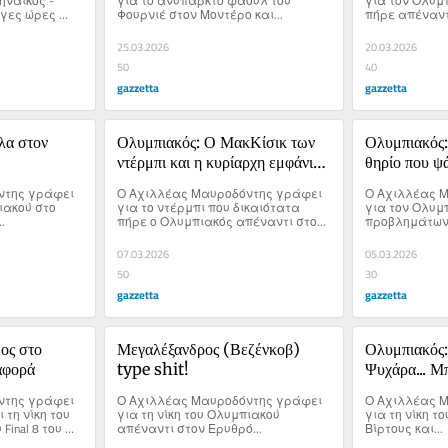
ναϊκός - 
για το ανύπαρκτο φάουλ του 
για τον Ολυμπ
γες ώρες 
Φουρνιέ στον Μοντέρο και...
πήρε απέναντι
25.03.2026
20.03.2026
50
40
gazzetta
gazzetta
α στον 
Ολυμπιακός: Ο ΜακΚίσικ των 
Ολυμπιακός:
ντέρμπι και η κυρίαρχη εμφάνιση 
θηρίο που ψά
των Πειραιωτών
αντίδραση
της γράφει 
Ο Αχιλλέας Μαυροδόντης γράφει 
Ο Αχιλλέας Μ
ιακού στο 
για το ντέρμπι που δικαιότατα 
για τον Ολυμ
.
πήρε ο Ολυμπιακός απέναντι στον 
προβλημάτων 
Παναθηναϊκό και στέκεται στον 
σαν... πληγωμ
σπουδαίο Σακίλ ΜακΚίσικ.
Παναθηναϊκό!
07.03.2026
05.03.2026
50
30
gazzetta
gazzetta
ος στο 
Μεγαλέξανδρος (Βεζένκοβ) 
Ολυμπιακός:
ιαφορά
type shit!
Ψυχάρα... Μ
της γράφει 
Ο Αχιλλέας Μαυροδόντης γράφει 
Ο Αχιλλέας Μ
τη νίκη του 
για τη νίκη του Ολυμπιακού 
για τη νίκη τ
inal 8 του 
απέναντι στον Ερυθρό...
Βίρτους και...
την ΑΕΚ.