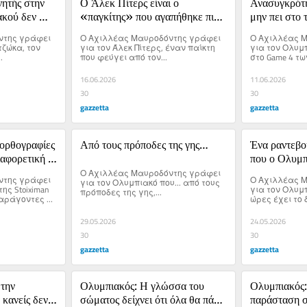
ητής στην 
Ο Άλεκ Πίτερς είναι ο 
Ανασυγκρότη
κού δεν 
«παγκίτης» που αγαπήθηκε πιο 
μην πει στο 
 πρώτος στο 
πολύ κι από «βασικούς» στον 
πρωτάθλημα 
της γράφει 
Ο Αχιλλέας Μαυροδόντης γράφει 
Ο Αχιλλέας Μ
Πειραιά
ζώκα, τον 
για τον Άλεκ Πίτερς, έναν παίκτη 
για τον Ολυμπ
.
που φεύγει από τον...
στο Game 4 τω
Παναθηναϊκό.
16.06.2026
11.06.2026
30
30
gazzetta
gazzetta
ορθογραφίες 
Από τους πρόποδες της γης…
Ένα ραντεβού
ιαφορετική 
που ο Ολυμπ
Ο Αχιλλέας Μαυροδόντης γράφει 
να χάσει
της γράφει 
Ο Αχιλλέας Μ
για τον Ολυμπιακό που... από τους 
ης Stoiximan 
για τον Ολυμπ
πρόποδες της γης,...
παράγοντες 
ώρες έχει το δ
ίλερ και 
ία.
29.05.2026
24.05.2026
30
30
gazzetta
gazzetta
την 
Ολυμπιακός: Η γλώσσα του 
Ολυμπιακός:
ανείς δεν 
σώματος δείχνει ότι όλα θα πάνε 
παράσταση στ