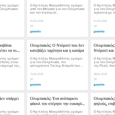
καλά
ευρωπαϊκή β
της γράφει 
Ο Αχιλλέας Μαυροδόντης γράφει 
Ο Αχιλλέας Μ
ΣΕΦ
 Ολυμπιακού 
από τον Μονακό για τον Ολυμπιακό 
για τον Ολυμπ
και την σιγουριά...
αγκαλιά με το F
05.05.2026
01.05.2026
30
40
gazzetta
gazzetta
οβάται 
Ολυμπιακός: Ο Ντόρσεϊ που δεν 
Ολυμπιακός:
έπει να τον 
κατεβάζει ταχύτητα και η κατάρα
Ντόρσεϊ και τ
φανταράκια
της γράφει 
Ο Αχιλλέας Μαυροδόντης γράφει 
Ο Αχιλλέας Μ
οποίος είναι 
για τον Ολυμπιακό, τον 
για τον Ολυμπι
 κορυφή της 
ασταμάτητο Τάιλερ Ντόρσεϊ και 
της Ρεάλ, που
ης EuroLeague.
την κατάρα της πρώτης θέσης.
Σάσα Βεζένκοβ
Τάιλερ Ντόρσ
10.04.2026
08.04.2026
30
30
gazzetta
gazzetta
εν υπάρχει 
Ολυμπιακός: Ένα ανύπαρκτο 
Ολυμπιακός: 
φάουλ του στέρησε την ευκαιρία 
ψηλούς, επιβ
να «κλειδώσει» την τετράδα!
τρίποντα!
της γράφει 
Ο Αχιλλέας Μαυροδόντης γράφει 
Ο Αχιλλέας Μ