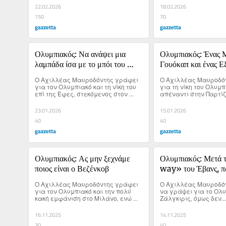
22.02.2026
18.02.2026
150
70
gazzetta
gazzetta
Ολυμπιακός: Να ανάψει μια 
Ολυμπιακός: Ένας Μ
λαμπάδα ίσα με το μπόι του 
Γουόκαπ και ένας Εξ
Γουόκαπ!
Βεζένκοβ
Ο Αχιλλέας Μαυροδόντης γράφει 
Ο Αχιλλέας Μαυροδόν
για τον Ολυμπιακό και τη νίκη του 
για τη νίκη του Ολυμπ
επί της Έφες, στεκόμενος στον 
απέναντι στην Παρτίζα
Τόμας Γουόκαπ.
23.01.2026
15.01.2026
40
40
gazzetta
gazzetta
Ολυμπιακός: Ας μην ξεχνάμε 
Ολυμπιακός: Μετά 
ποιος είναι ο Βεζένκοβ
way» του Έβανς, πώ
μιλήσεις για μπάσκε
Ο Αχιλλέας Μαυροδόντης γράφει 
Ο Αχιλλέας Μαυροδόν
για τον Ολυμπιακό και την πολύ 
να γράψει για το Ολυ
κακή εμφάνιση στο Μιλάνο, ενώ 
Ζάλγκιρις, όμως δεν...
στέκεται σε όσους έσπευσαν να 
«δικάσουν» τον Σάσα Βεζένκοβ.
16.11.2025
14.11.2025
30
40