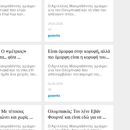
ραδιά του «παλιού» 
Four
αυροδόντης γράφει 
Ο Αχιλλέας Μαυροδόντης γράφει 
ιακό που είναι 
για τον Ολυμπιακό και τη νίκη του 
inal Four και...
απέναντι στην...
29.04.2026
40
gazzetta
 Ο «μέτριος» 
Είναι όμορφα στην κορυφή, αλλά 
α... φίνα 
πιο όμορφη είναι η κορυφή του 
Μαΐου!
αυροδόντης γράφει 
Ο Αχιλλέας Μαυροδόντης γράφει 
ακό και τη νίκη επί 
για τον Ολυμπιακό που 
 ήρθε δια χειρός του 
απολαμβάνει την κορυφή της...
 και του «μέτριου» 
εϊ.
04.04.2026
30
gazzetta
Με τέτοιους 
Ολυμπιακός: Τον λένε Εβάν 
ιώνει και χωρίς 
Φουρνιέ και είναι εδώ για να 
κατακτήσει την EuroLeague!
αυροδόντης γράφει 
Ο Αχιλλέας Μαυροδόντης γράφει 