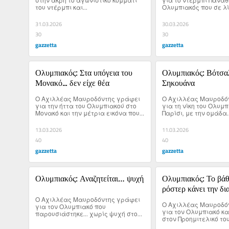
στην άκρη το αγωνιστικό κομμάτι 
για το ντέρμπι Παναθη
του ντέρμπι και...
Ολυμπιακός που σε λί
ξεκινά.
31.03.2026
30.03.2026
30
30
gazzetta
gazzetta
Ολυμπιακός: Στα υπόγεια του 
Ολυμπιακός: Βότσαλ
Μονακό... δεν είχε θέα
Σηκουάνα
Ο Αχιλλέας Μαυροδόντης γράφει 
Ο Αχιλλέας Μαυροδόν
για την ήττα του Ολυμπιακού στο 
για τη νίκη του Ολυμπ
Μονακό και την μέτρια εικόνα που 
Παρίσι, με την ομάδα..
έδειξαν εκεί οι Πειραιώτες.
13.03.2026
11.03.2026
40
40
gazzetta
gazzetta
Ολυμπιακός: Αναζητείται… ψυχή
Ολυμπιακός: Το βάθ
ρόστερ κάνει την δ
Ο Αχιλλέας Μαυροδόντης γράφει 
Ο Αχιλλέας Μαυροδόν
για τον Ολυμπιακό που 
για τον Ολυμπιακό και 
παρουσιάστηκε... χωρίς ψυχή στον 
στον Προημιτελικό του F
τελικό του Final 8 απέναντι στον 
Κυπέλλου απέναντι σ
Παναθηναϊκό.