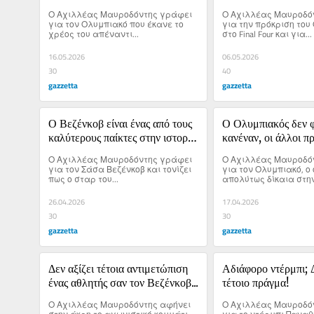
νεκροί για εκείνον…
θα του την χαρίσει!
Ο Αχιλλέας Μαυροδόντης γράφει 
Ο Αχιλλέας Μαυροδόν
για τον Ολυμπιακό που έκανε το 
για την πρόκριση του
χρέος του απέναντι...
στο Final Four και για...
16.05.2026
06.05.2026
30
40
gazzetta
gazzetta
Ο Βεζένκοβ είναι ένας από τους 
Ο Ολυμπιακός δεν φ
καλύτερους παίκτες στην ιστορία 
κανέναν, οι άλλοι πρ
του Ολυμπιακού
φοβούνται!
Ο Αχιλλέας Μαυροδόντης γράφει 
Ο Αχιλλέας Μαυροδόν
για τον Σάσα Βεζένκοβ και τονίζει 
για τον Ολυμπιακό, ο 
πως ο σταρ του...
απολύτως δίκαια στην
κανονικής διάρκειας τ
26.04.2026
17.04.2026
30
30
gazzetta
gazzetta
Δεν αξίζει τέτοια αντιμετώπιση 
Αδιάφορο ντέρμπι; Δ
ένας αθλητής σαν τον Βεζένκοβ...
τέτοιο πράγμα!
Ο Αχιλλέας Μαυροδόντης αφήνει 
Ο Αχιλλέας Μαυροδόν