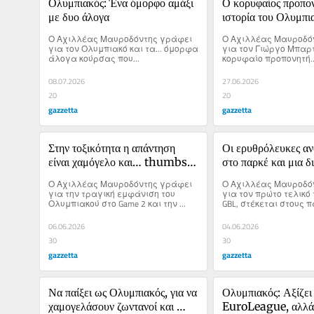
Ολυμπιακός: Ένα όμορφο αμάξι 
Ο κορυφαίος προπον
με δυο άλογα
ιστορία του Ολυμπια
γινόταν να μην μπει
Ο Αχιλλέας Μαυροδόντης γράφει 
Ο Αχιλλέας Μαυροδόν
νέο ΣΕΦ
για τον Ολυμπιακό και τα... όμορφα 
για τον Γιώργο Μπαρτ
άλογα κούρσας που...
κορυφαίο προπονητή..
08.07.2026
27.06.2026
20
20
gazzetta
gazzetta
Στην τοξικότητα η απάντηση 
Οι ερυθρόλευκες αν
είναι χαμόγελο και… thumbs 
στο παρκέ και μια δ
up!
ματιά στη διαιτησία
Ο Αχιλλέας Μαυροδόντης γράφει 
Ο Αχιλλέας Μαυροδόν
για την τραγική εμφάνιση του 
για τον πρώτο τελικό τ
Ολυμπιακού στο Game 2 και την 
GBL, στέκεται στους 
τοξικότητα που δεν λέει να αφήσει 
που έκαναν το ματς θρ
το μπάσκετ ήσυχο.
σχολιάζει την διαιτησ
06.06.2026
04.06.2026
30
30
gazzetta
gazzetta
Να παίξει ως Ολυμπιακός, για να 
Ολυμπιακός: Αξίζει 
χαμογελάσουν ζωντανοί και 
EuroLeague, αλλά κ