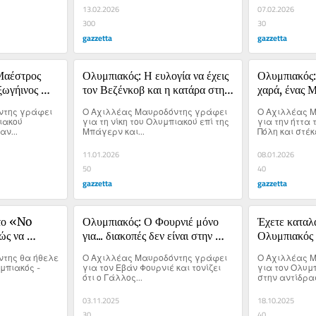
13.02.2026
07.02.2026
300
30
gazzetta
gazzetta
αέστρος 
Ολυμπιακός: Η ευλογία να έχεις 
Ολυμπιακός:
ωγήινος 
τον Βεζένκοβ και η κατάρα στην 
χαρά, ένας 
θέση «1»
της γράφει 
Ο Αχιλλέας Μαυροδόντης γράφει 
Ο Αχιλλέας Μ
ιακού 
για τη νίκη του Ολυμπιακού επί της 
για την ήττα 
ν...
Μπάγερν και...
Πόλη και στέκ
ο Νίκολα Μιλο
11.01.2026
08.01.2026
50
40
gazzetta
gazzetta
το «No 
Ολυμπιακός: Ο Φουρνιέ μόνο 
Έχετε καταλά
ς να 
για... διακοπές δεν είναι στην 
Ολυμπιακός έ
τ;
Ελλάδα! 
4άρι και το 
της θα ήθελε 
Ο Αχιλλέας Μαυροδόντης γράφει 
Ο Αχιλλέας Μ
Ευρώπης;
μπιακός - 
για τον Εβάν Φουρνιέ και τονίζει 
για τον Ολυμπ
ότι ο Γάλλος...
στην αντίδρασ
03.11.2025
18.10.2025
30
40