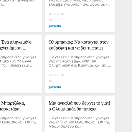
ιακό και τη νίκη που 
για τον Εβάν Φουρνιέ, ο οποίος 
...
έλαμψε για ακόμη μια φορά με τον 
Ολυμπιακό.
18.03.2026
50
gazzetta
 Ένα πληγωμένο 
Ολυμπιακός: Να κοιταχτεί στον 
χνει άμεση 
καθρέφτη και να δει τι φταίει
αυροδόντης γράφει 
Ο Αχιλλέας Μαυροδόντης γράφει 
πιακό των πολλών 
για την κακή εμφάνιση του 
που υποδέχεται 
Ολυμπιακού στο Κάουνας και την 
ένο θηρίο τον 
ανάγκη η ομάδα του Πειραιά να 
βρει ξανά τον εαυτό της.
26.02.2026
40
gazzetta
 Μπαρτζώκα, 
Μια αγκαλιά που δείχνει το γιατί 
πασκετάρα!
ο Ολυμπιακός θα πετύχει
αυροδόντης γράφει 
Ο Αχιλλέας Μαυροδόντης γράφει 
ου Ολυμπιακού επί της 
για τη νίκη του Ολυμπιακού επί της 
Μπαρτσελόνα και...