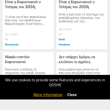
Είναι η Καρυστιανού ο 
Είναι η Καρυστιανού ο 
Τσίπρας του 2026;
Τσίπρας του 2026;
Είναι η πολιτική το σύστηµα της 
Τι είναι αυτό που αποκαλούµε 
επιβεβληµένης εξουσίας, της 
πολιτική, του αποδίδουµε 
διαπλοκής και της...
θαυµατουργές διαστάσεις...
29.12.2025
40
30.12.2025
Kouti
80
Documento
Pandoras
Μαφία εναντίον 
Δεν υπάρχει δρόμος να 
Καρυστιανού
κλείσουν οι αγρότες
Ποια είναι η είδηση; Οι 
Οσο µεγαλύτερα γίνονται τα 
υπηρεσίες της ΑΑΔΕ, έκαναν 
πολιτικά αδιέξοδα τόσο στην 
έφοδο στον Σύλλογο συγγενών 
καθηµερινότητα θα...
We use cookies to provide some features and experiences in
των...
QOSHE
23.12.2025
22.12.2025
100
60
More information
.
Close
Documento
Documento