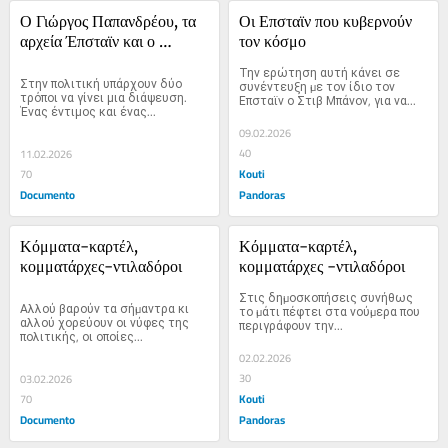
Ο Γιώργος Παπανδρέου, τα 
Οι Επσταϊν που κυβερνούν 
αρχεία Έπσταϊν και ο 
τον κόσμο
τραπεζικός πατριωτισμός
Την ερώτηση αυτή κάνει σε 
Στην πολιτική υπάρχουν δύο 
συνέντευξη µε τον ίδιο τον 
τρόποι να γίνει μια διάψευση. 
Επσταϊν ο Στιβ Μπάνον, για να...
Ένας έντιμος και ένας...
09.02.2026
40
11.02.2026
Kouti
70
Documento
Pandoras
Κόμματα-καρτέλ, 
Κόμματα-καρτέλ, 
κομματάρχες-ντιλαδόροι
κομματάρχες -ντιλαδόροι
Στις δηµοσκοπήσεις συνήθως 
Αλλού βαρούν τα σήµαντρα κι 
το µάτι πέφτει στα νούµερα που 
αλλού χορεύουν οι νύφες της 
περιγράφουν την...
πολιτικής, οι οποίες...
02.02.2026
30
03.02.2026
Kouti
70
Documento
Pandoras