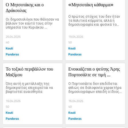
Ο Μητσοτάκης και ο 
«Μητσοτάκη κάθαρμα»
Δράκουλας
Ο πρώτος στόχος του δεν ήταν 
Οι δημοσιολόγοι που θέλησαν να 
τα πολιτικά κόμματα, αλλά η 
βάλουν τον εαυτό τους στην 
δημοσιογραφία και φυσικά το…
υπηρεσία του Κυριάκου 
Μητσοτάκη για να…
26.04.2026
19.04.2026
40
50
Kouti
Kouti
Pandoras
Pandoras
Το τοξικό περιβάλλον του 
Ενοικιάζεται ο ψεύτης Άρης 
Μαξίμου
Πορτοσάλτε σε τιμή 
ευκαιρίας
Όλη αυτή η μετάλλαξη της 
Ο Πορτοσάλτε δεν επιδίδεται 
δημοκρατίας επιχειρείται να 
απλώς σε δολοφονία χαρακτήρα 
βαφτιστεί ευαισθησία
δημοσιογράφων επειδή ο ίδιος 
δεν μπόρεσε να…
16.04.2026
16.04.2026
50
40
Kouti
Kouti
Pandoras
Pandoras