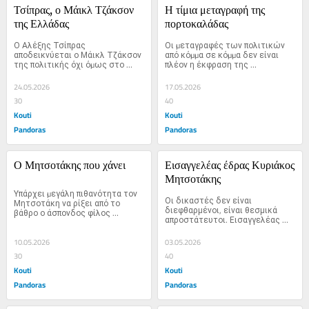
Τσίπρας, ο Μάικλ Τζάκσον 
Η τίμια μεταγραφή της 
της Ελλάδας
πορτοκαλάδας
Ο Αλέξης Τσίπρας 
Οι µεταγραφές των πολιτικών 
αποδεικνύεται ο Μάικλ Τζάκσον 
από κόµµα σε κόµµα δεν είναι 
της πολιτικής όχι όµως στο 
πλέον η έκφραση της 
κοµµάτι της καλλιτεχνικής…
εξυπηρέτησης…
24.05.2026
17.05.2026
30
40
Kouti
Kouti
Pandoras
Pandoras
Ο Μητσοτάκης που χάνει
Εισαγγελέας έδρας Κυριάκος 
Μητσοτάκης
Υπάρχει µεγάλη πιθανότητα τον 
Οι δικαστές δεν είναι 
Μητσοτάκη να ρίξει από το 
διεφθαρμένοι, είναι θεσμικά 
βάθρο ο άσπονδος φίλος 
απροστάτευτοι. Εισαγγελέας 
Αντώνης Σαµαράς.
έδρας και πειθαρχικό συμβούλιο 
είναι ο…
10.05.2026
03.05.2026
30
40
Kouti
Kouti
Pandoras
Pandoras