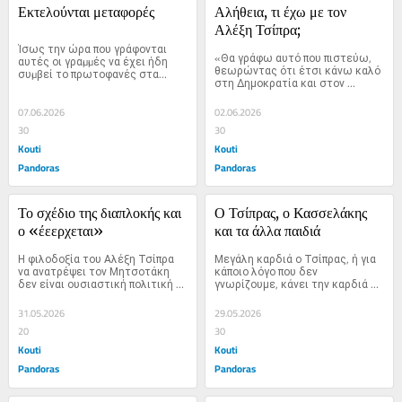
Εκτελούνται μεταφορές
Αλήθεια, τι έχω με τον 
Αλέξη Τσίπρα;
Ίσως την ώρα που γράφονται 
«Θα γράφω αυτό που πιστεύω, 
αυτές οι γραµµές να έχει ήδη 
θεωρώντας ότι έτσι κάνω καλό 
συµβεί το πρωτοφανές στα…
στη Δημοκρατία και στον 
εαυτό…
07.06.2026
02.06.2026
30
30
Kouti
Kouti
Pandoras
Pandoras
Το σχέδιο της διαπλοκής και 
Ο Τσίπρας, ο Κασσελάκης 
ο «έεερχεται»
και τα άλλα παιδιά
Η φιλοδοξία του Αλέξη Τσίπρα 
Μεγάλη καρδιά ο Τσίπρας, ή για 
να ανατρέψει τον Μητσοτάκη 
κάποιο λόγο που δεν 
δεν είναι ουσιαστική πολιτική 
γνωρίζουμε, κάνει την καρδιά 
αλλά διάθεση…
του…
31.05.2026
29.05.2026
20
30
Kouti
Kouti
Pandoras
Pandoras