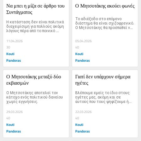
Να μπει η μίζα σε άρθρο του 
Ο Μητσοτάκης ακούει φωνές
Συντάγματος
Το αδιέξοδο στο επόμενο 
Η κατάσταση δεν είναι πολιτικά 
διάστημα θα είναι σχιζοφρενικό. 
διαχειρίσιμη για πολλούς ακόμη 
Ο Μητσοτάκης θα προσπαθεί να 
λόγους πέρα από το ποινικό 
ξεφύγει από…
σκέλος
11.04.2026
05.04.2026
30
40
Kouti
Kouti
Pandoras
Pandoras
Ο Μητσοτάκης μεταξύ δύο 
Γιατί δεν υπάρχουν σήμερα 
εκβιασμών
ηγέτες
Ο Μητσοτάκης αποτελεί τον 
Βλέπουμε εμείς το ίδιο στους 
κάτοχο ενός πολιτικού δανείου 
ηγέτες μας, ακόμη και σε 
χωρίς εγγυήσεις.
αυτούς που τους ψηφίζουμε ή…
29.03.2026
22.03.2026
40
40
Kouti
Kouti
Pandoras
Pandoras