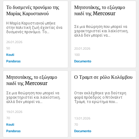
Το δυσμενές προνόμιο της 
Μητσοτάκης, το εξώγαμο 
Μαρίας Καρυστιανού
παιδί της Mercosur
Η Μαρία Καρυστιανού µπήκε 
Σε µια θεώρηση που µπορεί να 
στην πολιτική ζωή έχοντας ένα 
χαρακτηριστεί και λαϊκίστικη, 
δυσµενές προνόµιο. Το...
αλλά δεν µπορεί να...
26.01.2026
50
20.01.2026
Kouti
100
Pandoras
Documento
Μητσοτάκης, το εξώγαμο 
Ο Τραμπ σε ρόλο Κολόμβου
παιδί της Mercosur
Σε µια θεώρηση που µπορεί να 
Οταν εκλέχθηκε για δεύτερη 
χαρακτηριστεί και λαϊκίστικη, 
φορά πρόεδρος ο Ντόναλντ 
αλλά δεν µπορεί να...
Τραµπ, το ερώτηµα που...
19.01.2026
70
13.01.2026
Kouti
70
Pandoras
Documento