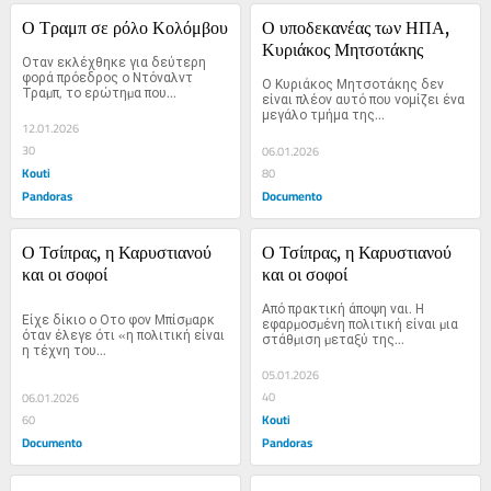
Ο Τραμπ σε ρόλο Κολόμβου
Ο υποδεκανέας των ΗΠΑ, 
Κυριάκος Μητσοτάκης
Οταν εκλέχθηκε για δεύτερη 
φορά πρόεδρος ο Ντόναλντ 
Ο Κυριάκος Μητσοτάκης δεν 
Τραµπ, το ερώτηµα που...
είναι πλέον αυτό που νομίζει ένα 
μεγάλο τμήμα της...
12.01.2026
30
06.01.2026
Kouti
80
Pandoras
Documento
Ο Τσίπρας, η Καρυστιανού 
Ο Τσίπρας, η Καρυστιανού 
και οι σοφοί
και οι σοφοί
Από πρακτική άποψη ναι. Η 
Είχε δίκιο ο Οτο φον Μπίσµαρκ 
εφαρµοσµένη πολιτική είναι µια 
όταν έλεγε ότι «η πολιτική είναι 
στάθµιση µεταξύ της...
η τέχνη του...
05.01.2026
40
06.01.2026
Kouti
60
Documento
Pandoras