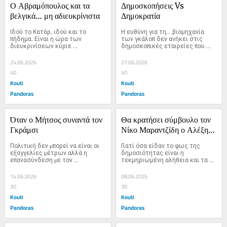
Ο Αβραμόπουλος και τα 
Δημοσκοπήσεις Vs 
βελγικά… μη αδιευκρίνιστα
Δημοκρατία
Ιδού το Κατάρ, ιδού και το 
Η ευθύνη για τη... βιομηχανία 
πήδημα. Είναι η ώρα των 
των γκάλοπ δεν ανήκει στις 
διευκρινίσεων κύριε 
δημοσκοπικές εταιρείες που 
Αβραμόπουλε γιατί…
εισπράττουν και…
24.06.2026
21.06.2026
40
40
Kouti
Kouti
Pandoras
Pandoras
Όταν ο Μήτσος συναντά τον 
Θα κρατήσει σύμβουλο τον 
Γκράμσι
Νίκο Μαραντζίδη ο Αλέξης 
Τσίπρας μετά τις 
Πολιτική δεν µπορεί να είναι οι 
Γιατί όσα είδαν το φως της 
αποκαλύψεις;
εξαγγελίες µέτρων αλλά η 
δημοσιότητας είναι η 
επανασύνδεση µε τον 
τεκμηριωμένη αλήθεια και τα 
κοινωνικώς δρώντα άνθρωπο.
περί συκοφαντιών…
14.06.2026
08.06.2026
30
30
Kouti
Kouti
Pandoras
Pandoras