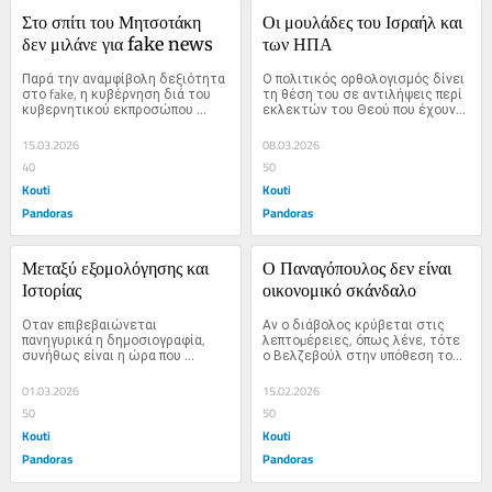
Στο σπίτι του Μητσοτάκη 
Οι μουλάδες του Ισραήλ και 
δεν μιλάνε για fake news
των ΗΠΑ
Παρά την αναμφίβολη δεξιότητα 
Ο πολιτικός ορθολογισμός δίνει 
στο fake, η κυβέρνηση διά του 
τη θέση του σε αντιλήψεις περί 
κυβερνητικού εκπροσώπου 
εκλεκτών του Θεού που έχουν…
Παύλου Μαρινάκη διοργάνωσε…
15.03.2026
08.03.2026
40
50
Kouti
Kouti
Pandoras
Pandoras
Μεταξύ εξομολόγησης και 
Ο Παναγόπουλος δεν είναι 
Ιστορίας
οικονομικό σκάνδαλο
Οταν επιβεβαιώνεται 
Αν ο διάβολος κρύβεται στις 
πανηγυρικά η δημοσιογραφία, 
λεπτοµέρειες, όπως λένε, τότε 
συνήθως είναι η ώρα που 
ο Βελζεβούλ στην υπόθεση του 
διαψεύδονται η κοινωνία και 
σκανδάλου…
οι…
01.03.2026
15.02.2026
50
50
Kouti
Kouti
Pandoras
Pandoras