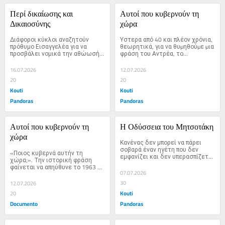
Περί δικαίωσης και 
Αυτοί που κυβερνούν τη 
Δικαιοσύνης
χώρα
Διάφοροι κύκλοι αναζητούν 
Υστερα από 40 και πλέον χρόνια, 
πρόθυμο Εισαγγελέα για να 
θεωρητικά, για να θυµηθούµε µια 
προσβάλει νομικά την αθώωσή 
φράση του Αντρέα, το…
μου. Θα τους πρότεινα…
16.07.2026
12.07.2026
20
20
Kouti
Kouti
Pandoras
Pandoras
Αυτοί που κυβερνούν τη 
Η Οδύσσεια του Μητσοτάκη
χώρα
Κανένας δεν μπορεί να πάρει 
σοβαρά έναν ηγέτη που δεν 
«Ποιος κυβερνά αυτήν τη 
εμφανίζει και δεν υπερασπίζεται 
χώρα;». Την ιστορική φράση 
το…
φαίνεται να απηύθυνε το 1963 
07.07.2026
ο...
30
12.07.2026
Kouti
20
Documento
Pandoras