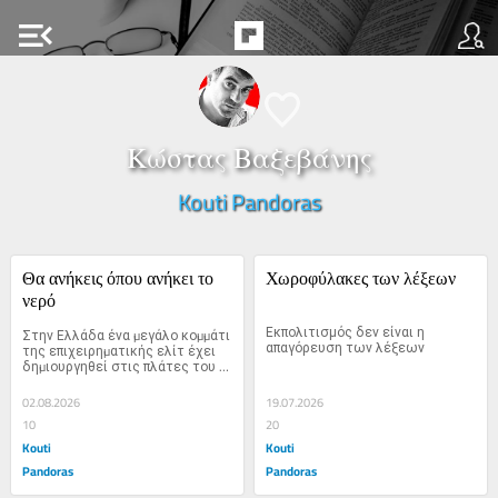
menu_open
Κώστας Βαξεβάνης
Kouti Pandoras
Θα ανήκεις όπου ανήκει το 
Χωροφύλακες των λέξεων
νερό
Εκπολιτισμός δεν είναι η 
Στην Ελλάδα ένα µεγάλο κοµµάτι 
απαγόρευση των λέξεων
της επιχειρηµατικής ελίτ έχει 
δηµιουργηθεί στις πλάτες του 
δηµοσίου
02.08.2026
19.07.2026
10
20
Kouti
Kouti
Pandoras
Pandoras