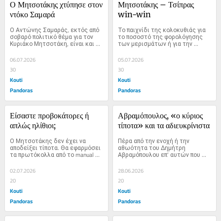
Ο Μητσοτάκης χτύπησε στον 
Μητσοτάκης – Τσίπρας 
ντόκο Σαμαρά
win-win
Ο Αντώνης Σαμαράς, εκτός από 
Το παιχνίδι της κολοκυθιάς για 
σοβαρό πολιτικό θέμα για τον 
το ποσοστό της φορολόγησης 
Κυριάκο Μητσοτάκη, είναι και 
των μερισμάτων ή για την 
δείκτης…
αύξηση…
06.07.2026
05.07.2026
30
30
Kouti
Kouti
Pandoras
Pandoras
Είσαστε προβοκάτορες ή 
Αβραμόπουλος, «ο κύριος 
απλώς ηλίθιοι;
τίποτα» και τα αδιευκρίνιστα
Ο Μητσοτάκης δεν έχει να 
Πέρα από την ενοχή ή την 
αποδείξει τίποτα. Θα εφαρμόσει 
αθωότητα του Δημήτρη 
τα πρωτόκολλα από το manual 
Αβραμόπουλου επ’ αυτών που 
της…
του χρεώνουν…
02.07.2026
28.06.2026
20
20
Kouti
Kouti
Pandoras
Pandoras