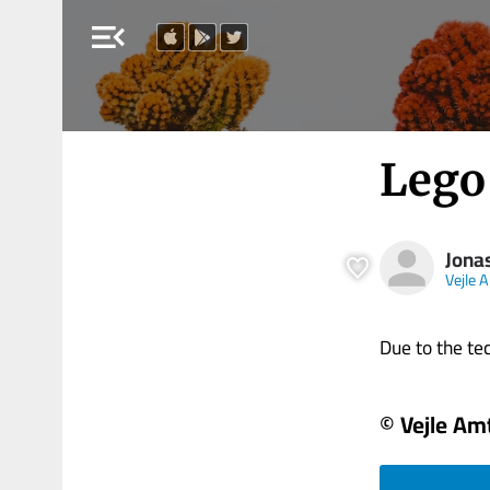
menu_open
Lego 
Jona
Vejle 
Due to the tech
© Vejle Am