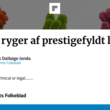
ryger af prestigefyldt l
s Dalbøge Jonda
Amts Folkeblad
nical or legal........
ts Folkeblad