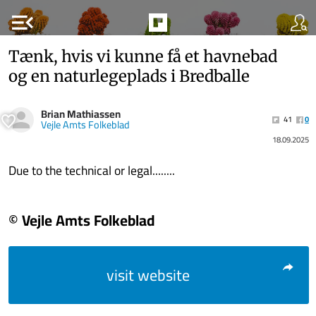
menu_open
Tænk, hvis vi kunne få et havnebad
og en naturlegeplads i Bredballe
Brian Mathiassen
41
0
Vejle Amts Folkeblad
18.09.2025
Due to the technical or legal........
© Vejle Amts Folkeblad
visit website