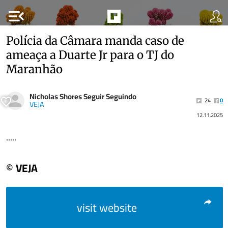
menu_open
Polícia da Câmara manda caso de
ameaça a Duarte Jr para o TJ do
Maranhão
Nicholas Shores Seguir Seguindo
24
0
VEJA
12.11.2025
.....
© VEJA
visit website