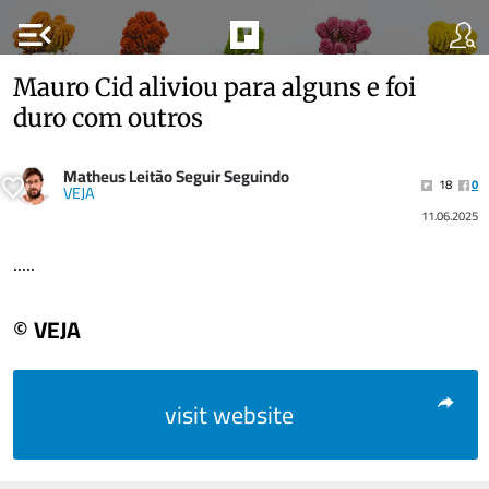
menu_open
Mauro Cid aliviou para alguns e foi
duro com outros
Matheus Leitão Seguir Seguindo
18
0
VEJA
11.06.2025
.....
© VEJA
visit website