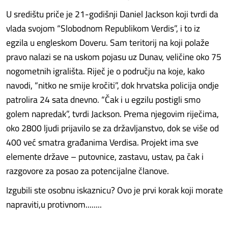
U središtu priče je 21-godišnji Daniel Jackson koji tvrdi da
vlada svojom “Slobodnom Republikom Verdis”, i to iz
egzila u engleskom Doveru. Sam teritorij na koji polaže
pravo nalazi se na uskom pojasu uz Dunav, veličine oko 75
nogometnih igrališta. Riječ je o području na koje, kako
navodi, “nitko ne smije kročiti”, dok hrvatska policija ondje
patrolira 24 sata dnevno. “Čak i u egzilu postigli smo
golem napredak”, tvrdi Jackson. Prema njegovim riječima,
oko 2800 ljudi prijavilo se za državljanstvo, dok se više od
400 već smatra građanima Verdisa. Projekt ima sve
elemente države – putovnice, zastavu, ustav, pa čak i
razgovore za posao za potencijalne članove.
Izgubili ste osobnu iskaznicu? Ovo je prvi korak koji morate
napraviti,u protivnom........