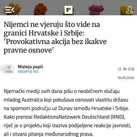
menu_open
Nijemci ne vjeruju što vide na
granici Hrvatske i Srbije:
'Provokativna akcija bez ikakve
pravne osnove'
Mateja papić
34
0
Večernji list
04.05.2026
Njemački mediji ovih dana pišu o neobičnom slučaju
mladog Australca koji pokušava osnovati vlastitu državu
na spornom području uz Dunav između Hrvatske i Srbije.
Kako prenosi RedaktionsNetzwerk Deutschland (RND),
riječ je o projektu koji izaziva podijeljene reakcije javnosti,
ali i otvara pitanja međunarodnog prava.