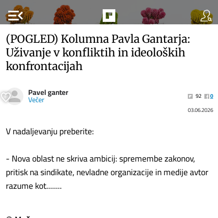
menu_open
(POGLED) Kolumna Pavla Gantarja:
Uživanje v konfliktih in ideoloških
konfrontacijah
Pavel ganter
92
0
Večer
03.06.2026
V nadaljevanju preberite:
- Nova oblast ne skriva ambicij: spremembe zakonov,
pritisk na sindikate, nevladne organizacije in medije avtor
razume kot........