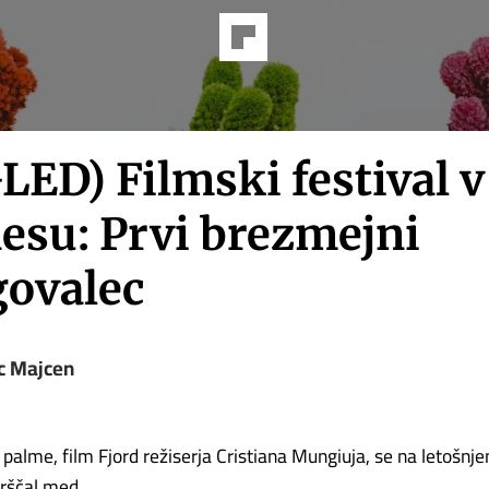
ED) Filmski festival v
esu: Prvi brezmejni
ovalec
c Majcen
 palme, film Fjord režiserja Cristiana Mungiuja, se na letošnje
ščal med........