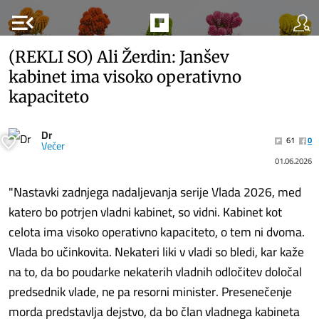
menu_open
(REKLI SO) Ali Žerdin: Janšev
kabinet ima visoko operativno
kapaciteto
Dr
61
0
Večer
01.06.2026
"Nastavki zadnjega nadaljevanja serije Vlada 2026, med
katero bo potrjen vladni kabinet, so vidni. Kabinet kot
celota ima visoko operativno kapaciteto, o tem ni dvoma.
Vlada bo učinkovita. Nekateri liki v vladi so bledi, kar kaže
na to, da bo poudarke nekaterih vladnih odločitev določal
predsednik vlade, ne pa resorni minister. Presenečenje
morda predstavlja dejstvo, da bo član vladnega kabineta