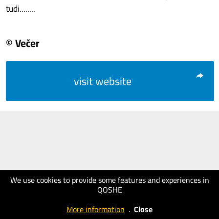
tudi........
© Večer
visit website
We use cookies to provide some features and experiences in
QOSHE
More information
.
Close