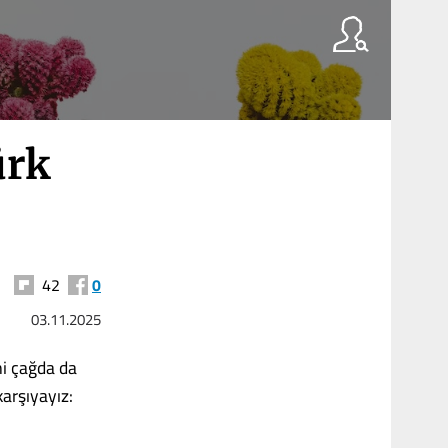
ürk
42
0
03.11.2025
mi çağda da
karşıyayız: