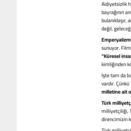
Aidiyetsizlik h
bayrağının an
bulanıklaşır, 
değil, geleceğ
Emperyalizmin 
sunuyor. Filml
“Küresel ins
kimliğinden ko
İşte tam da b
vardır. Çünkü 
milletine ait 
Türk milliyetçi
milliyetçiliği
direncimizin k
Türk milliyetçi