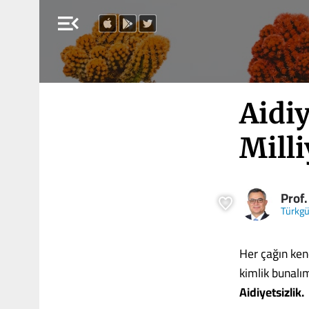
menu_open
Aidiy
Milli
Prof.
Türkg
Her çağın kend
kimlik bunalım
Aidiyetsizlik.