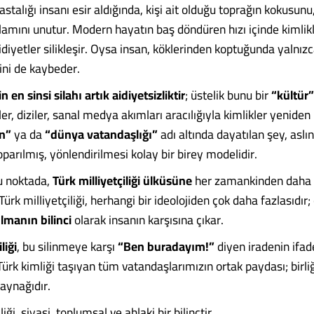
astalığı insanı esir aldığında, kişi ait olduğu toprağın kokusunu, 
lamını unutur. Modern hayatın baş döndüren hızı içinde kimlik
aidiyetler silikleşir. Oysa insan, köklerinden koptuğunda yalnız
ini de kaybeder.
en sinsi silahı artık aidiyetsizliktir
; üstelik bunu bir
“kültür”
er, diziler, sanal medya akımları aracılığıyla kimlikler yeniden
an”
ya da
“dünya vatandaşlığı”
adı altında dayatılan şey, aslı
parılmış, yönlendirilmesi kolay bir birey modelidir.
u noktada,
Türk milliyetçiliği ülküsüne
her zamankinden daha f
Türk milliyetçiliği, herhangi bir ideolojiden çok daha fazlasıdır;
olmanın bilinci
olarak insanın karşısına çıkar.
liği
, bu silinmeye karşı
“Ben buradayım!”
diyen iradenin ifade
, Türk kimliği taşıyan tüm vatandaşlarımızın ortak paydası; birli
aynağıdır.
liği, siyasi, toplumsal ve ahlaki bir bilinçtir.