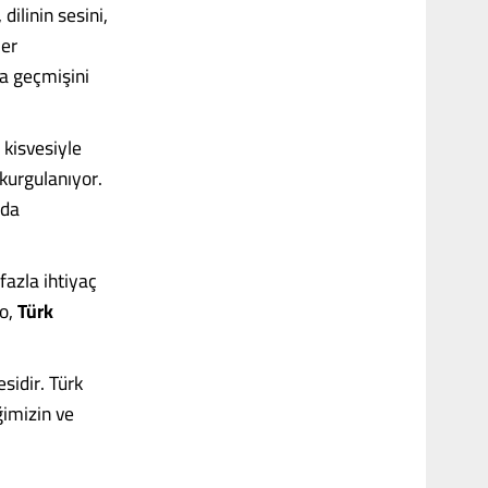
dilinin sesini,
ler
ca geçmişini
kisvesiyle
 kurgulanıyor.
nda
azla ihtiyaç
 o,
Türk
sidir. Türk
ğimizin ve