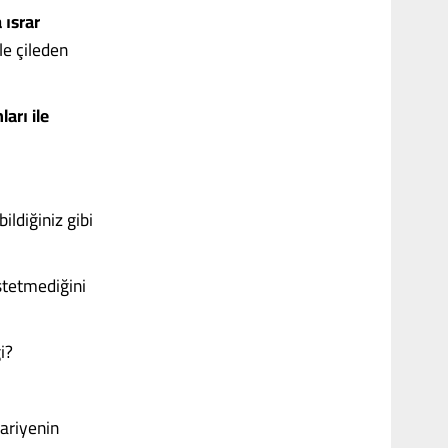
 ısrar
le çileden
arı ile
ildiğiniz gibi
stetmediğini
i?
ariyenin