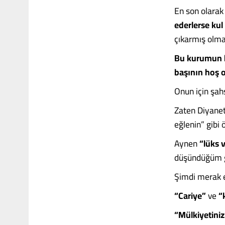
En son olara
ederlerse kul
çıkarmış olm
Bu kurumun b
başının hoş o
Onun için şah
Zaten Diyanet 
eğlenin” gibi
Aynen
“lüks v
düşündüğüm g
Şimdi merak e
“Cariye”
ve
“
“Mülkiyetiniz