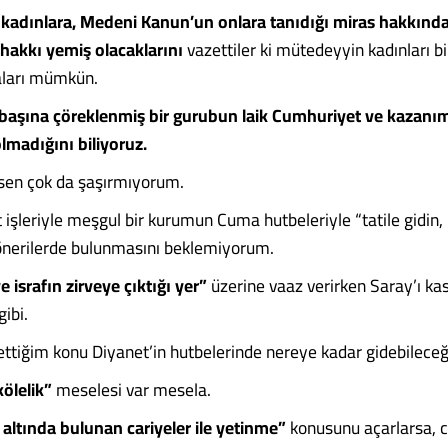
k
kadınlara, Medeni Kanun’un onlara tanıdığı miras hakkında
 hakkı yemiş olacaklarını
vazettiler ki mütedeyyin kadınları bi
aları mümkün.
aşına çöreklenmiş bir gurubun laik Cumhuriyet ve kazanıml
lmadığını biliyoruz.
sen çok da şaşırmıyorum.
işleriyle meşgul bir kurumun Cuma hutbeleriyle “tatile gidin, b
 önerilerde bulunmasını beklemiyorum.
e israfın zirveye çıktığı yer”
üzerine vaaz verirken Saray’ı ka
ibi.
ttiğim konu Diyanet’in hutbelerinde nereye kadar gidebileceğ
kölelik”
meselesi var mesela.
 altında bulunan cariyeler ile yetinme”
konusunu açarlarsa, c