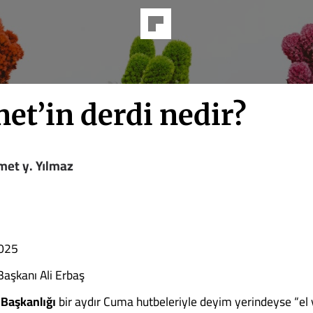
et’in derdi nedir?
et y. Yılmaz
2025
Başkanı Ali Erbaş
i Başkanlığı
bir aydır Cuma hutbeleriyle deyim yerindeyse “el y