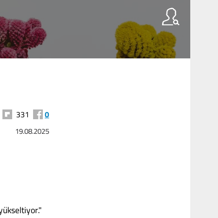
331
0
19.08.2025
ükseltiyor."