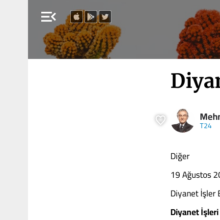
menu_open
Diyan
Mehm
T24
Diğer
19 Ağustos 
Diyanet İşler 
Diyanet İşler