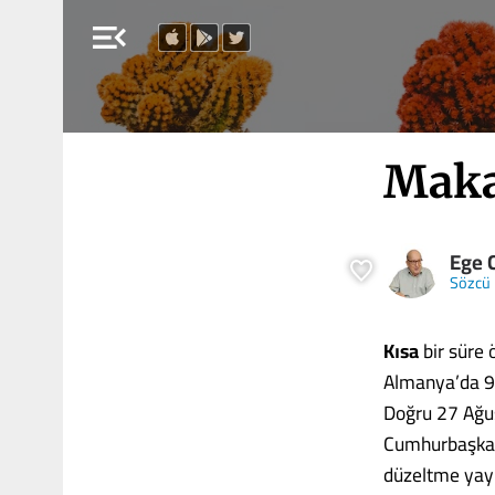
menu_open
Maka
Ege 
Sözcü
Kısa
bir süre
Almanya’da 9,
Doğru 27 Ağus
Cumhurbaşkan
düzeltme yayı