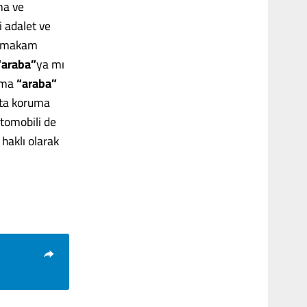
ma ve
i adalet ve
ni makam
“araba”
ya mı
ama
“araba”
atta koruma
otomobili de
haklı olarak