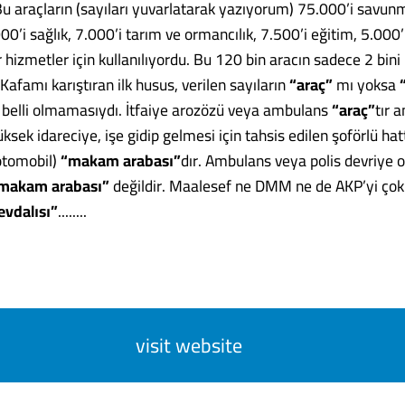
Bu araçların (sayıları yuvarlatarak yazıyorum) 75.000’i savun
00’i sağlık, 7.000’i tarım ve ormancılık, 7.500’i eğitim, 5.000’
r hizmetler için kullanılıyordu. Bu 120 bin aracın sadece 2 bi
 Kafamı karıştıran ilk husus, verilen sayıların
“araç”
mı yoksa
 belli olmamasıydı. İtfaiye arozözü veya ambulans
“araç”
tır 
yüksek idareciye, işe gidip gelmesi için tahsis edilen şoförlü h
(otomobil)
“makam arabası”
dır. Ambulans veya polis devriye 
makam arabası”
değildir. Maalesef ne DMM ne de AKP’yi çok 
evdalısı”
........
visit website