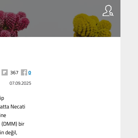
367
0
07.09.2025
ip
Hatta Necati
ine
i (DMM) bir
n değil,