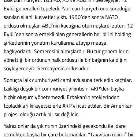
Eylül generalleri tepeledi. Yani cumhuriyeti onu koruduğu
sanılan silahlı kuvvetler yıktı. 1950’den sonra NATO
ordusu olmuşlar, ABD’nin kucağına oturmuşlardı zaten. 12
Eylül’den sonra emekli olan generallerin her birini holding
şirketlerinin yönetim kurullarına atayıp maaşa
bağlıyorlardı. Semeresini almışlardır. Bu tür generallerin
yönettiği bir ordunun halk ordusu ile bir bağının kaldığını
söyleyemeyiz. Sermayenin ordusudur.
Sonuçta laik cumhuriyeti cami avlusuna terk edip kaçtılar.
Laikliği düşük bir cumhuriyet yıkıntısını AKP’den başka
hiçbir oluşum yönetemezdi. Erbakan’ın eteklerinden
topladıkları kifayetsizlerle AKP’yi icat ettiler. Bir Amerikan
projesi olduğu artık bir sır değildir.
Yalnız onlar da yıkıntının üzerindeki gecekondu ile idare
etmekten başka bir çare bulamadılar. “Tayyiban rejimi” bir