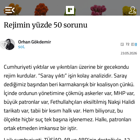
menu_open
Rejimin yüzde 50 sorunu
Orhan Gökdemir
72
0
soL
23.05.2026
Cumhuriyeti yıktılar ve yıkıntıları üzerine bir gecekondu
rejim kurdular. “Saray yıktı” işin kolay analizidir. Saray
dediğimiz başından beri karmakarışık bir koalisyon çünkü.
İçinde ordunun yönetimine çökmüş askerler var, MHP var,
büyük patronlar var, Fethullahçıları eksiltilmiş Nakşi Halidi
tarikatı var, tabii bir kısım halk var. Hem biliyoruz, bu
ölçekte hiçbir suç tek başına işlenemez. Halkı, patronları
ortak etmeden imkansız bir iştir.
Laik cumhuriyeti, TÜSİAD, AB ve ABD’nin desteğiyle, 12