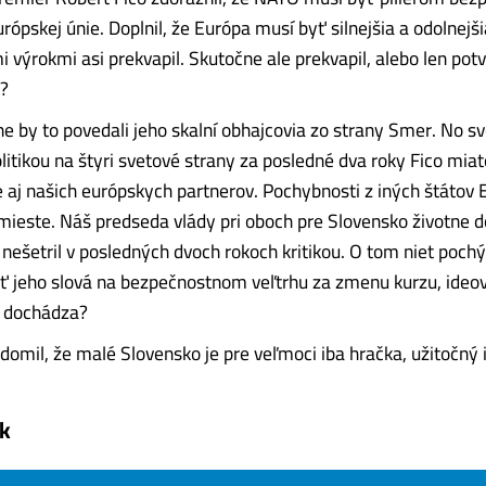
urópskej únie. Doplnil, že Európa musí byť silnejšia a odolnej
mi výrokmi asi prekvapil. Skutočne ale prekvapil, alebo len potv
u?
 by to povedali jeho skalní obhajcovia zo strany Smer. No sv
litikou na štyri svetové strany za posledné dva roky Fico miat
e aj našich európskych partnerov. Pochybnosti z iných štátov
 mieste. Náš predseda vlády pri oboch pre Slovensko životne d
nešetril v posledných dvoch rokoch kritikou. O tom niet pochý
 jeho slová na bezpečnostnom veľtrhu za zmenu kurzu, ideov
 dochádza?
edomil, že malé Slovensko je pre veľmoci iba hračka, užitočný idio
k