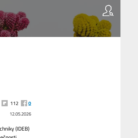
112
0
12.05.2026
chniky (IDEB)
pečnosti