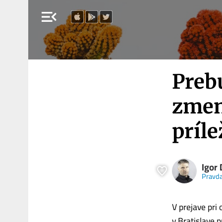
menu_open
Preb
zmen
príle
Igor 
Pravda
V prejave pri
v Bratislave 