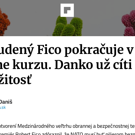
udený Fico pokračuje v
e kurzu. Danko už cíti
žitosť
Daniš
.sk
 otvorení Medzinárodného veľtrhu obrannej a bezpečnostnej te
premiér Robert Fico zdôraznil, že NATO musí byť pilierom bez