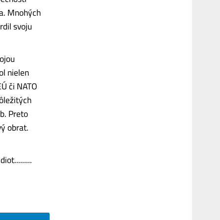
šia. Mnohých
rdil svoju
ojou
ol nielen
 EÚ či NATO
ôležitých
b. Preto
ý obrat.
t.........