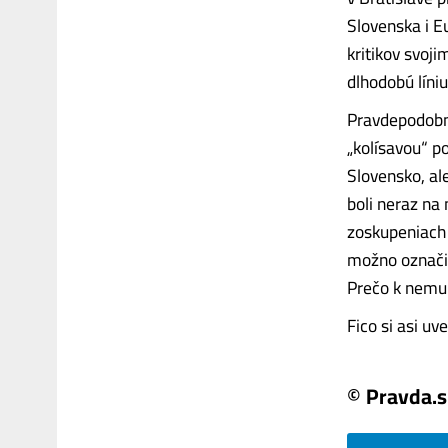
Slovenska i E
kritikov svoji
dlhodobú líni
Pravdepodobne
„kolísavou“ po
Slovensko, al
boli neraz na
zoskupeniach 
možno označiť
Prečo k nemu
Fico si asi uv
© Pravda.s