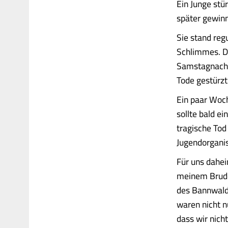
Ein Junge stü
später gewinn
Sie stand reg
Schlimmes. Dr
Samstagnachmi
Tode gestürzt
Ein paar Woch
sollte bald e
tragische Tod
Jugendorganis
Für uns dahei
meinem Bruder
des Bannwalds
waren nicht n
dass wir nicht