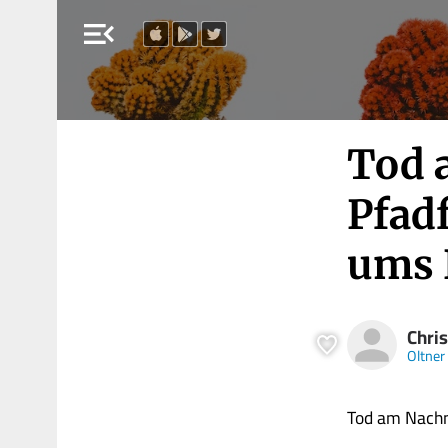
menu_open
Tod 
Pfad
ums 
Chri
Oltner
Tod am Nachm