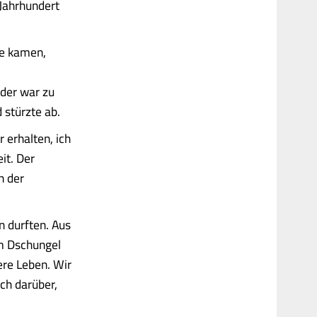
 Jahrhundert
se kamen,
nder war zu
 stürzte ab.
 erhalten, ich
it. Der
n der
n durften. Aus
im Dschungel
ere Leben. Wir
uch darüber,