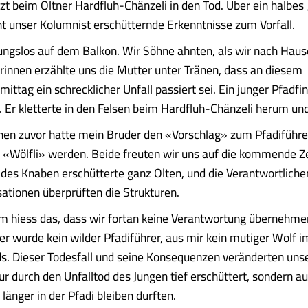
rzt beim Oltner Hardfluh-Chänzeli in den Tod. Über ein halbes
t unser Kolumnist erschütternde Erkenntnisse zum Vorfall.
ungslos auf dem Balkon. Wir Söhne ahnten, als wir nach Hau
innen erzählte uns die Mutter unter Tränen, dass an diesem
ttag ein schrecklicher Unfall passiert sei. Ein junger Pfadfi
. Er kletterte in den Felsen beim Hardfluh-Chänzeli herum und
en zuvor hatte mein Bruder den «Vorschlag» zum Pfadiführer
in «Wölfli» werden. Beide freuten wir uns auf die kommende Ze
 des Knaben erschütterte ganz Olten, und die Verantwortliche
ationen überprüften die Strukturen.
m hiess das, dass wir fortan keine Verantwortung übernehme
 wurde kein wilder Pfadiführer, aus mir kein mutiger Wolf 
. Dieser Todesfall und seine Konsequenzen veränderten uns
ur durch den Unfalltod des Jungen tief erschüttert, sondern a
 länger in der Pfadi bleiben durften.