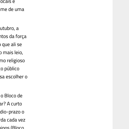
locais e
 leme de uma
utubro, a
tos da força
 que ali se
 mais leio,
smo religioso
ço público
sa escolher o
 o Bloco de
r? A curto
édio-prazo o
rda cada vez
inos (Bloco,