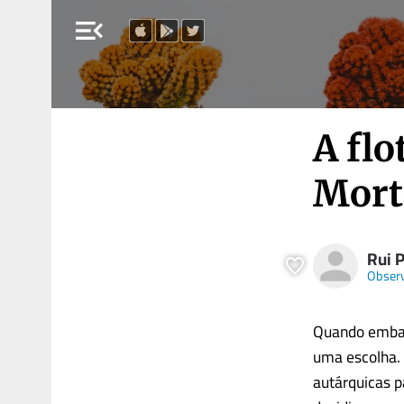
menu_open
A flo
Mort
Rui 
Obser
Quando embar
uma escolha. 
autárquicas pa