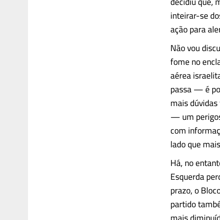
decidiu que, 
inteirar-se d
ação para ale
Não vou discu
fome no encl
aérea israeli
passa — é por
mais dúvidas t
— um perigo
com informaçõ
lado que mais
Há, no entant
Esquerda per
prazo, o Bloc
partido tamb
mais diminuíd