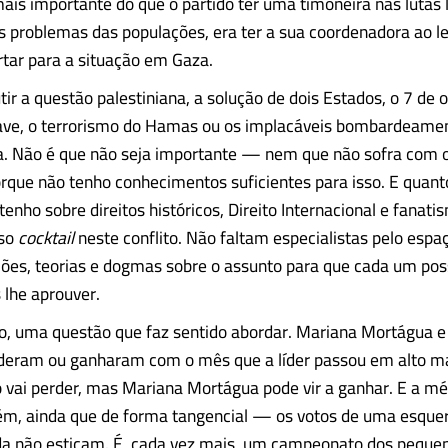
mais importante do que o partido ter uma timoneira nas lutas 
os problemas das populações, era ter a sua coordenadora ao
rtar para a situação em Gaza.
tir a questão palestiniana, a solução de dois Estados, o 7 de o
ave, o terrorismo do Hamas ou os implacáveis bombardeamen
ta. Não é que não seja importante — nem que não sofra com o
que não tenho conhecimentos suficientes para isso. E quanto
enho sobre direitos históricos, Direito Internacional e fanati
so
cocktail
neste conflito. Não faltam especialistas pelo espa
es, teorias e dogmas sobre o assunto para que cada um pos
 lhe aprouver.
o, uma questão que faz sentido abordar. Mariana Mortágua e
deram ou ganharam com o mês que a líder passou em alto ma
o vai perder, mas Mariana Mortágua pode vir a ganhar. E a m
ém, ainda que de forma tangencial — os votos de uma esque
a não esticam. É, cada vez mais, um campeonato dos pequen