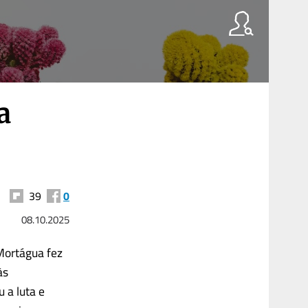
a
39
0
08.10.2025
Mortágua fez
às
u a luta e