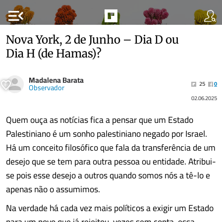
menu_open
Nova York, 2 de Junho – Dia D ou
Dia H (de Hamas)?
Madalena Barata
25
0
Observador
02.06.2025
Quem ouça as notícias fica a pensar que um Estado
Palestiniano é um sonho palestiniano negado por Israel.
Há um conceito filosófico que fala da transferência de um
desejo que se tem para outra pessoa ou entidade. Atribui-
se pois esse desejo a outros quando somos nós a tê-lo e
apenas não o assumimos.
Na verdade há cada vez mais políticos a exigir um Estado
para um povo que já rejeitou, vezes sem conta, essa