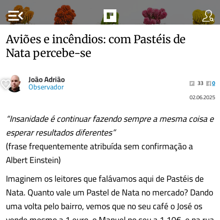
menu_open
Aviões e incêndios: com Pastéis de
Nata percebe-se
João Adrião
33
0
Observador
02.06.2025
“Insanidade é continuar fazendo sempre a mesma coisa e
esperar resultados diferentes”
(frase frequentemente atribuída sem confirmação a
Albert Einstein)
Imaginem os leitores que falávamos aqui de Pastéis de
Nata. Quanto vale um Pastel de Nata no mercado? Dando
uma volta pelo bairro, vemos que no seu café o José os
vende mesmo a 1 euro, o Manuel no seu a 1.10€, e na rua