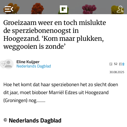
menu_open
Groeizaam weer en toch mislukte
de sperziebonenoogst in
Hoogezand. ‘Kom maar plukken,
weggooien is zonde’
Eline Kuijper
52
0
Nederlands Dagblad
30.08.2025
Hoe het komt dat haar sperziebonen het zo slecht doen
dit jaar, moet bioboer Marriël Edzes uit Hoogezand
(Groningen) nog........
© Nederlands Dagblad