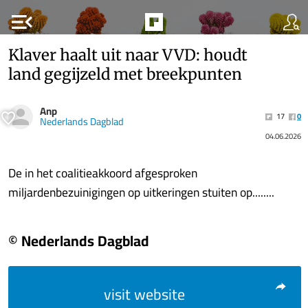
menu_open
Klaver haalt uit naar VVD: houdt
land gegijzeld met breekpunten
Anp
17
0
Nederlands Dagblad
04.06.2026
De in het coalitieakkoord afgesproken
miljardenbezuinigingen op uitkeringen stuiten op........
© Nederlands Dagblad
visit website