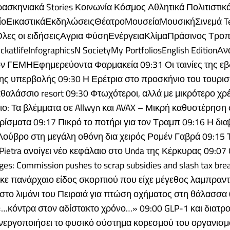
ασκηνιακά Stories Κοινωνία Κόσμος Αθλητικά Πολιτιστικ
λίοΕικαστικάΕκδηλώσειςΘέατροΜουσείαΜουσικήΣινεμά Te
λες οι ειδήσειςΑγρια ΦύσηΕνέργειαΚλίμαΠράσινος Τρο
ickatlifeInfographicsN SocietyMy PortfoliosEnglish Edition
ν ΓΕΜΗΕφημερεύοντα Φαρμακεία 09:31 Οι ταινίες της ε
ης υπερβολής 09:30 Η Ερέτρια στο προσκήνιο του τουρισ
αλάσσιο resort 09:30 Φτωχότεροι, αλλά με μικρότερο χρ
ο: Τα βλέμματα σε Allwyn και AVAX – Μικρή καθυστέρηση
ρίσματα 09:17 Πικρό το ποτήρι για τον Τραμπ 09:16 Η δι
Λούβρο στη μεγάλη οθόνη δια χειρός Ρομέν Γαβρά 09:15 
ietra ανοίγει νέο κεφάλαιο στο Unda της Κέρκυρας 09:07 
ges: Commission pushes to scrap subsidies and slash tax bre
ε πανάρχαιο είδος σκορπιού που είχε μέγεθος λαμπραντ
στο λιμάνι του Πειραιά για πτώση οχήματος στη θάλασσα
«…κόντρα στον αδίστακτο χρόνο…» 09:00 GLP-1 και διατρ
ενεργοποιήσει το φυσικό σύστημα κορεσμού του οργανισμ