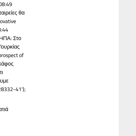
08:49
αιρείες θα
ovative
8:44
 ΗΠΑ: Στο
Τουρκίας
prospect of
σκάφος
πι
ουμε
28332-41');
ατιά