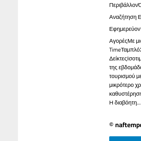
ΠεριβάλλονΌ
Αναζήτηση 
Εφημερεύον
ΑγορέςΜε μι
TimeΤαμπλό
ΔείκτεςΙσοτι
της εβδομάδ
τουρισμού με
μικρότερο χρ
καθυστέρηση 
Η διαβόητη.....
© naftempo