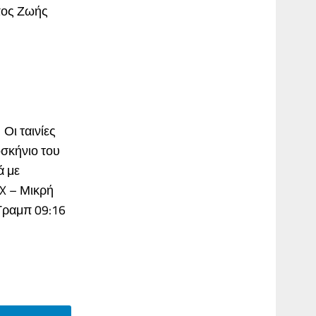
πος Ζωής
Οι ταινίες
οσκήνιο του
ά με
AX – Μικρή
 Τραμπ 09:16