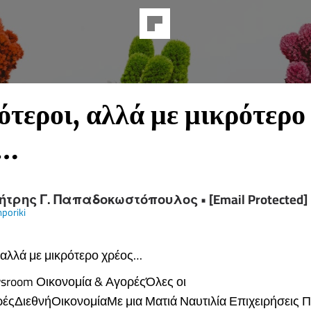
τεροι, αλλά με μικρότερο
ς…
τρης Γ. Παπαδοκωστόπουλος • [Email Protected]
poriki
 αλλά με μικρότερο χρέος…
sroom Οικονομία & ΑγορέςΌλες οι
έςΔιεθνήΟικονομίαΜε μια Ματιά Ναυτιλία Επιχειρήσεις Π