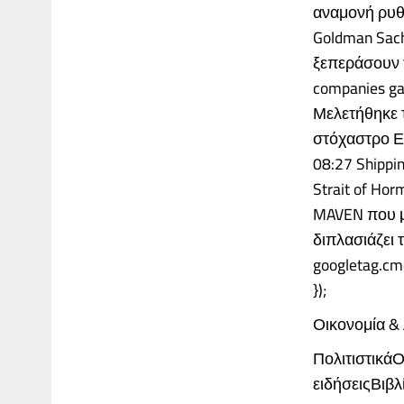
αναμονή ρυθ
Goldman Sach
ξεπεράσουν τ
companies gai
Μελετήθηκε 
στόχαστρο Ε
08:27 Shippin
Strait of Ho
MAVEN που μ
διπλασιάζει 
googletag.cm
});
Οικονομία &
ΠολιτιστικάΟ
ειδήσειςΒιβ