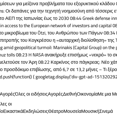
μίσεων για μείζονα προβλήματα του εξορυκτικού κλάδου 
s: Οι δαπάνες για την τεχνητή νοημοσύνη από τέσσερις ετ
ο ΑΕΠ της Ιαπωνίας έως το 2030 08:44 Greek defense inn
n access to the European network of investors and capital 0
το μικροβίωμα του Ötzi, του Ανθρώπου των Πάγων 08:34
πιτροπής του Κογκρέσου η «αυταρχική διολίσθηση» της 
g amid geopolitical turmoil: Marinakis (Capital Group) on the 
rmuz tolls 08:23 H NASA ανακήρυξε επισήμως «νεκρό» το 
ελετούσε τον Άρη 08:22 Καρκίνος στο πάγκρεας: Νέο χά
το προσδόκιμο επιβίωσης, από 6,7 σε 13,2 μήνες – Τι ξέρ
d.push(function() { googletag.display('div-gpt-ad-15132029
 ΑγορέςΌλες οι ειδήσειςΑγορέςΔιεθνήΟικονομίαΜε μια Μ
λες οι
λίοΕικαστικάΕκδηλώσειςΘέατροΜουσείαΜουσικήΣινεμά