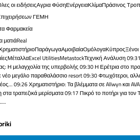
λες οι ειδήσειςΑγρια ΦύσηΕνέργειαΚλίμαΠράσινος Τρο
Επιχειρήσεων ΓΕΜΗ
τα Φαρμακεία
α ματιάReal
ΧρηματιστήριοΠαράγωγαΑμοιβαίαΟμόλογαΚύπροςΞένοι
μίεςΜέταλλαExcel UtilitiesMetastockΤεχνική Ανάλυση 09:31 
ας: Η μελαγχολία της υπερβολής 09:30 Η Ερέτρια στο πρ
 νέο μεγάλο παραθαλάσσιο resort 09:30 Φτωχότεροι, αλλ
έος… 09:26 Χρηματιστήριο: Τα βλέμματα σε Allwyn και AV
στα τραπεζικά μερίσματα 09:17 Πικρό το ποτήρι για τον
...
riki