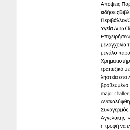
Απόψεις Παρ
ειδήσειςΒιβ
ΠεριβάλλονΌ
Υγεία Auto Cl
Επιχειρήσεω
μελαγχολία τ
μεγάλο παραθ
Χρηματιστήρι
τραπεζικά με
ληστεία στο 
βραβευμένο P
major challen
Ανακαλύφθηκ
Συναγερμός 
Αγγελάκης: 
η τροφή να 