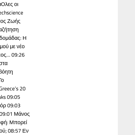
άΟλες οι
chscience
πος Ζωής
Αναζήτηση
βδομάδας: Η
μού με νέο
έος… 09:26
 στα
αβόητη
Το
Greece’s 20
aks 09:05
όρ 09:03
 09:01 Μάνος
οφή: Μπορεί
ού; 08:57 Εν