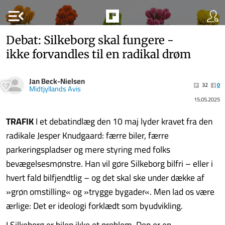
menu_open
Debat: Silkeborg skal fungere -
ikke forvandles til en radikal drøm
Jan Beck-Nielsen
32
0
Midtjyllands Avis
15.05.2025
TRAFIK
I et debatindlæg den 10 maj lyder kravet fra den
radikale Jesper Knudgaard: færre biler, færre
parkeringspladser og mere styring med folks
bevægelsesmønstre. Han vil gøre Silkeborg bilfri – eller i
hvert fald bilfjendtlig – og det skal ske under dække af
»grøn omstilling« og »trygge bygader«. Men lad os være
ærlige: Det er ideologi forklædt som byudvikling.
I Silkeborg er bilen ikke et problem. Den er en