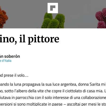
no, il pittore
án soberón
 d'Italia
d prese il volo….
ndo la luna propagava la sua luce argentea, donna Sarita mi
o, sotto l’albero della vite che copre il ciottolato di casa mia. 
iutava in parrocchia con il solo interesse di una collaborazio
ersioni si sono moltiplicate in paese – ascoltai per mesi le st