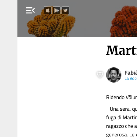
menu_open
Marti
Fabi
La Voce
Ridendo Völun
Una sera, qua
fuga di Martin
ragazzo che a
generosa. Le v