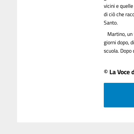
vicini e quell
di ciò che rac
Santo.
Martino, un v
giorni dopo, 
scuola. Dopo qu
© La Voce d