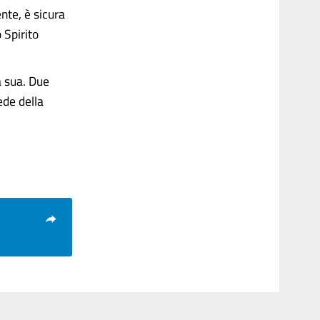
nte, è sicura
 Spirito
a sua. Due
ede della