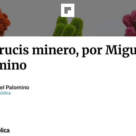
Crucis minero, por Migu
mino
el Palomino
ública
lica