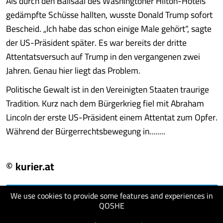
Als durch den Ballsaal des Washingtoner Hilton-Hotels
gedämpfte Schüsse hallten, wusste Donald Trump sofort
Bescheid. „Ich habe das schon einige Male gehört“, sagte
der US-Präsident später. Es war bereits der dritte
Attentatsversuch auf Trump in den vergangenen zwei
Jahren. Genau hier liegt das Problem.
Politische Gewalt ist in den Vereinigten Staaten traurige
Tradition. Kurz nach dem Bürgerkrieg fiel mit Abraham
Lincoln der erste US-Präsident einem Attentat zum Opfer.
Während der Bürgerrechtsbewegung in........
© kurier.at
We use cookies to provide some features and experiences in
visit website
QOSHE