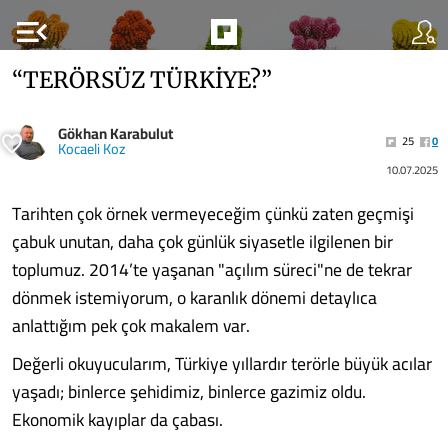
menu_open
“TERÖRSÜZ TÜRKİYE?”
Gökhan Karabulut
25
0
Kocaeli Koz
10.07.2025
Tarihten çok örnek vermeyeceğim çünkü zaten geçmişi
çabuk unutan, daha çok günlük siyasetle ilgilenen bir
toplumuz. 2014’te yaşanan "açılım süreci"ne de tekrar
dönmek istemiyorum, o karanlık dönemi detaylıca
anlattığım pek çok makalem var.
Değerli okuyucularım, Türkiye yıllardır terörle büyük acılar
yaşadı; binlerce şehidimiz, binlerce gazimiz oldu.
Ekonomik kayıplar da çabası.