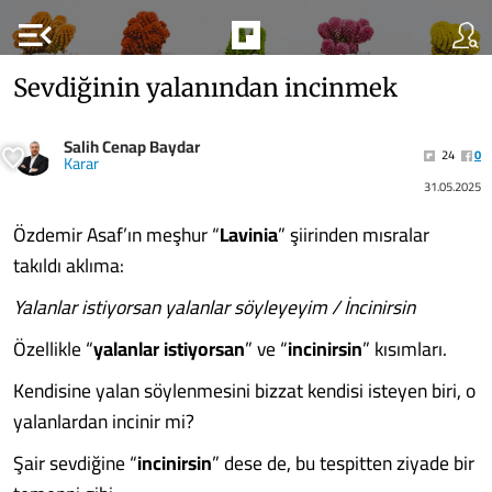
menu_open
Sevdiğinin yalanından incinmek
Salih Cenap Baydar
24
0
Karar
31.05.2025
Özdemir Asaf’ın meşhur “
Lavinia
” şiirinden mısralar
takıldı aklıma:
Yalanlar istiyorsan yalanlar söyleyeyim / İncinirsin
Özellikle “
yalanlar istiyorsan
” ve “
incinirsin
” kısımları.
Kendisine yalan söylenmesini bizzat kendisi isteyen biri, o
yalanlardan incinir mi?
Şair sevdiğine “
incinirsin
” dese de, bu tespitten ziyade bir