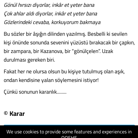
Gönül hırsızı diyorlar, inkâr et yeter bana
Çok ahlar aldı diyorlar, inkâr et yeter bana
Gözlerindeki cevaba, korkuyorum bakmaya
Bu sözler bir âşığın dilinden yazılmış. Besbelli ki sevilen
kişi önünde sonunda sevenini yüzüstü bırakacak bir çapkın,
bir zampara, bir Kazanova, bir “gönülçelen”. Uzak
durulması gereken biri.
Fakat her ne olursa olsun bu kişiye tutulmuş olan aşık,
ondan kendisine yalan söylemesini istiyor!
Çünkü sonunun karanlık........
© Karar
We use cookies to provide some features and experiences in
visit website
QOSHE