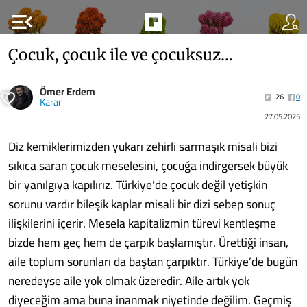
menu_open
Çocuk, çocuk ile ve çocuksuz…
Ömer Erdem
26
0
Karar
27.05.2025
Diz kemiklerimizden yukarı zehirli sarmaşık misali bizi
sıkıca saran çocuk meselesini, çocuğa indirgersek büyük
bir yanılgıya kapılırız. Türkiye’de çocuk değil yetişkin
sorunu vardır bileşik kaplar misali bir dizi sebep sonuç
ilişkilerini içerir. Mesela kapitalizmin türevi kentleşme
bizde hem geç hem de çarpık başlamıştır. Ürettiği insan,
aile toplum sorunları da baştan çarpıktır. Türkiye’de bugün
neredeyse aile yok olmak üzeredir. Aile artık yok
diyeceğim ama buna inanmak niyetinde değilim. Geçmiş