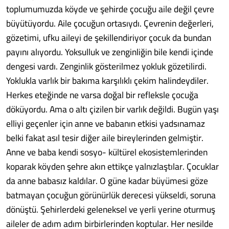
toplumumuzda köyde ve şehirde çocuğu aile değil çevre
büyütüyordu. Aile çocuğun ortasıydı. Çevrenin değerleri,
gözetimi, ufku aileyi de şekillendiriyor çocuk da bundan
payını alıyordu. Yoksulluk ve zenginliğin bile kendi içinde
dengesi vardı. Zenginlik gösterilmez yokluk gözetilirdi.
Yoklukla varlık bir bakıma karşılıklı çekim halindeydiler.
Herkes eteğinde ne varsa doğal bir refleksle çocuğa
döküyordu. Ama o altı çizilen bir varlık değildi. Bugün yaşı
elliyi geçenler için anne ve babanın etkisi yadsınamaz
belki fakat asıl tesir diğer aile bireylerinden gelmiştir.
Anne ve baba kendi sosyo- kültürel ekosistemlerinden
koparak köyden şehre akın ettikçe yalnızlaştılar. Çocuklar
da anne babasız kaldılar. O güne kadar büyümesi göze
batmayan çocuğun görünürlük derecesi yükseldi, soruna
dönüştü. Şehirlerdeki geleneksel ve yerli yerine oturmuş
aileler de adım adım birbirlerinden koptular. Her nesilde