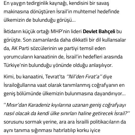
En yaygın tedirginlik kaynağı, kendisini bir savaş
makinasına dönüştüren İsrail’in muhtemel hedefinde
ülkemizin de bulunduğu görüşü…
İktidarın küçük ortağı MHP’nin lideri
Devlet Bahçeli
bu
görüşte. Son zamanlarda daha dikkatli bir dil kullansalar
da, AK Parti sözcülerinin ve partiyi temsil eden
yorumcuların kanaatinin de, İsrail’in hedefleri arasında
Türkiye’nin bulunduğu yönünde olduğu anlaşılıyor.
Kimi, bu kanaatini, Tevrat’ta
‘‘Nil’den Fırat’a’’
diye
İsrailoğullarına vaat olarak tanımlanmış coğrafyanın en
geniş bölümünde ülkemizin bulunmasına dayandırıyor…
‘‘
Mısır’dan Karadeniz kıyılarına uzanan geniş coğrafyayı
nasıl olacak da kendi ülke sınırları haline getirecek İsrail?’’
sorusunu sormak yerine, ara ara İsrailli politikacıların da
aynı tanıma sığınması hatırlatılıp korku iyice