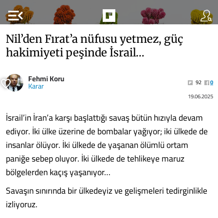
menu_open
Nil’den Fırat’a nüfusu yetmez, güç
hakimiyeti peşinde İsrail…
Fehmi Koru
92
0
Karar
19.06.2025
İsrail’in İran’a karşı başlattığı savaş bütün hızıyla devam
ediyor. İki ülke üzerine de bombalar yağıyor; iki ülkede de
insanlar ölüyor. İki ülkede de yaşanan ölümlü ortam
paniğe sebep oluyor. İki ülkede de tehlikeye maruz
bölgelerden kaçış yaşanıyor…
Savaşın sınırında bir ülkedeyiz ve gelişmeleri tedirginlikle
izliyoruz.